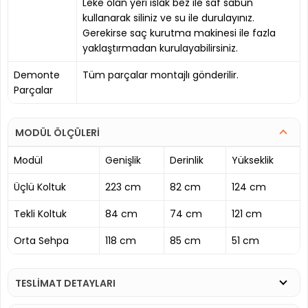
Leke olan yeri ıslak bez ile saf sabun
kullanarak siliniz ve su ile durulayınız.
Gerekirse saç kurutma makinesi ile fazla
yaklaştırmadan kurulayabilirsiniz.
Demonte
Tüm parçalar montajlı gönderilir.
Parçalar
MODÜL ÖLÇÜLERİ
Modül
Genişlik
Derinlik
Yükseklik
Üçlü Koltuk
223 cm
82 cm
124 cm
Tekli Koltuk
84 cm
74 cm
121 cm
Orta Sehpa
118 cm
85 cm
51 cm
TESLİMAT DETAYLARI