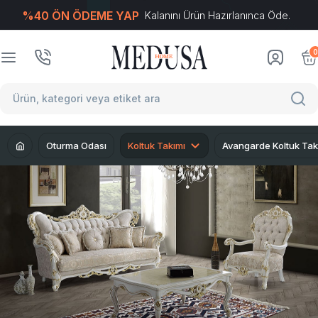
%40 ÖN ÖDEME YAP
Kalanını Ürün Hazırlanınca Öde.
T
-Soft
E-Ticaret
Sistemleriyle Hazırlanmıştır.
0
Oturma Odası
Koltuk Takımı
Avangarde Koltuk Tak