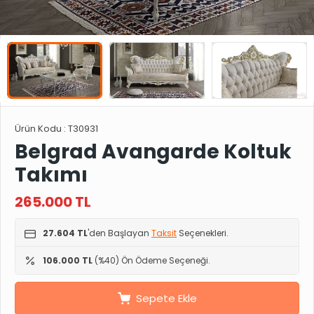
Ürün Kodu :
T30931
Belgrad Avangarde Koltuk
Takımı
265.000
TL
27.604 TL
'den Başlayan
Taksit
Seçenekleri.
106.000 TL
(%40) Ön Ödeme Seçeneği.
Sepete Ekle