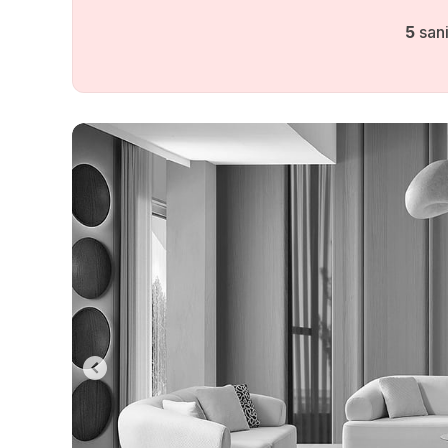
4
sani