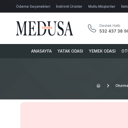
Ödeme Seçenekleri
İndirimli Ürünler
Mutlu Müşteriler
İlet
Destek Hattı
532 437 38 9
ANASAYFA
YATAK ODASI
YEMEK ODASI
OT
Oturma