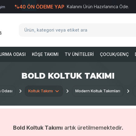
%40 ÖN ÖDEME YAP
Kalanını Ürün Hazırlanınca Öde.
işim
T
-Soft
E-Ticaret
Sistemleriyle Hazırlanmıştır.
8
URMA ODASI
KÖŞE TAKIMI
TV ÜNITELERI
ÇOCUK/GENÇ
BOLD KOLTUK TAKIMI
 Odası
Koltuk Takımı
Modern Koltuk Takımları
Bold Koltuk Takımı
artık üretilmemektedir.