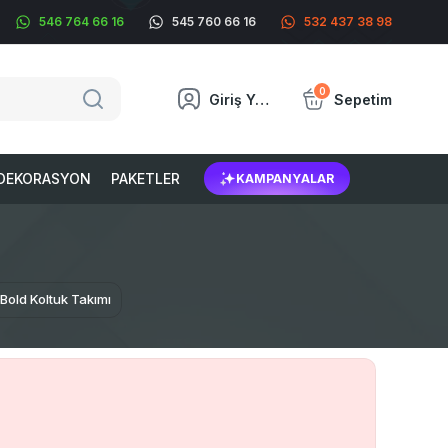
546 764 66 16
545 760 66 16
532 437 38 98
0
Giriş Yap
Sepetim
DEKORASYON
PAKETLER
KAMPANYALAR
Bold Koltuk Takımı