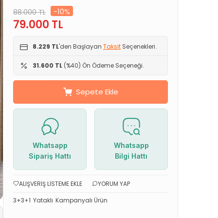
-10%
88.000
TL
79.000
TL
8.229 TL
'den Başlayan
Taksit
Seçenekleri.
31.600 TL
(%40) Ön Ödeme Seçeneği.
Sepete Ekle
Whatsapp
Whatsapp
Sipariş Hattı
Bilgi Hattı
ALIŞVERIŞ LISTEME EKLE
YORUM YAP
3+3+1
Yataklı
Kampanyalı Ürün