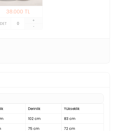
38.000
TL
+
DET
-
ik
Derinlik
Yükseklik
cm
102 cm
83 cm
m
75 cm
72 cm