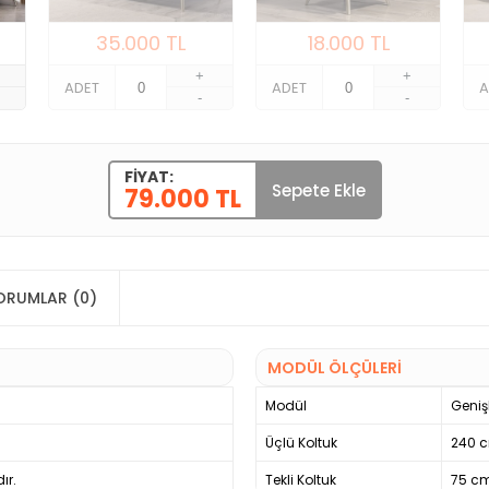
35.000
TL
18.000
TL
+
+
ADET
ADET
A
-
-
FIYAT:
Sepete Ekle
79.000 TL
ORUMLAR (0)
MODÜL ÖLÇÜLERİ
Modül
Genişl
Üçlü Koltuk
240 
ır.
Tekli Koltuk
75 c