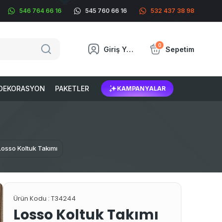
546 764 66 16
545 760 66 16
532 437 38 98
0
Giriş Yap
Sepetim
DEKORASYON
PAKETLER
KAMPANYALAR
Losso Koltuk Takımı
Ürün Kodu :
T34244
Losso Koltuk Takımı