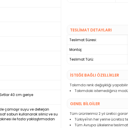
TESLİMAT DETAYLARI
Teslimat Süresi:
Montaj:
Teslimat Türü:
İSTEĞE BAĞLI ÖZELLİKLER
Takımda renk değişikliği yapabilirs
Takımdaki istemediğiniz modülü
ırtlar 40 cm geriye
GENEL BİLGİLER
nlikle çamaşır suyu ve deterjan
Tüm ürünlerimiz 2 yıl üretici garant
e saf sabun kullanarak siliniz ve su
akinesi ile fazla yaklaştırmadan
Türkiye'nin her yerine ücretsiz 
Tüm Avrupa ülkelerine teslimat