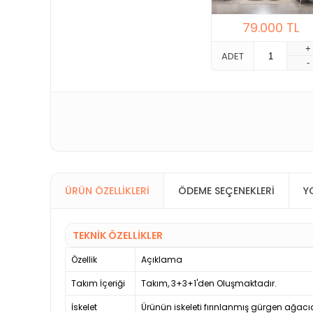
79.000
TL
+
ADET
-
ÜRÜN ÖZELLIKLERI
ÖDEME SEÇENEKLERI
Y
TEKNİK ÖZELLİKLER
Özellik
Açıklama
Takım İçeriği
Takım, 3+3+1'den Oluşmaktadır.
İskelet
Ürünün iskeleti fırınlanmış gürgen ağacıd