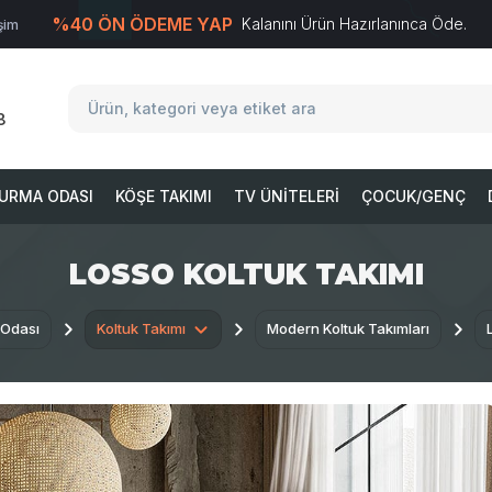
%40 ÖN ÖDEME YAP
Kalanını Ürün Hazırlanınca Öde.
işim
T
-Soft
E-Ticaret
Sistemleriyle Hazırlanmıştır.
8
URMA ODASI
KÖŞE TAKIMI
TV ÜNITELERI
ÇOCUK/GENÇ
LOSSO KOLTUK TAKIMI
 Odası
Koltuk Takımı
Modern Koltuk Takımları