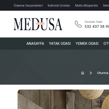
Ödeme Seçenekleri
İndirimli Ürünler
Mutlu Müşteriler
İlet
Destek Hattı
532 437 38 9
ANASAYFA
YATAK ODASI
YEMEK ODASI
OT
Oturma