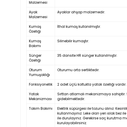
Malzemesi
Ayak
Ayaklar ahşap malzemedir.
Malzemesi
Kumaş
İthal kumaş kullanılmıştır.
Özelliği
Kumaş
Silinebilir kumaştır.
Bakımı
Sünger
35 dansite HR sünger kullanılmıştır.
Özelliği
Oturum
Oturumu orta sertliktedir.
Yumuşaklığı
Fonksiyonellik
2 adet üçlü koltukta yatak özelliği vardır.
Yatak
Sırttan atlamalı mekanizmaya sahiptir. S
Mekanizması
gidebilmektedir.
Takım Bakımı
Elektrik süpürgesi ile tozunu alınız. Kesi
kullanmayınız. Leke olan yeri ıslak bez il
ile durulayınız. Gerekirse saç kurutma m
kurulayabilirsiniz.