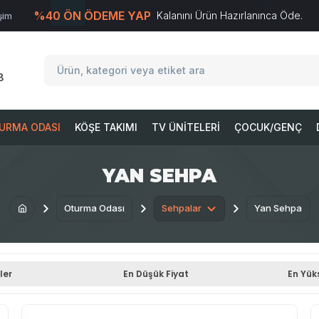
%40 ÖN ÖDEME YAP
Kalanını Ürün Hazırlanınca Öde.
işim
T
-Soft
E-Ticaret
Sistemleriyle Hazırlanmıştır.
8
URMA ODASI
KÖŞE TAKIMI
TV ÜNITELERI
ÇOCUK/GENÇ
YAN SEHPA
Oturma Odası
Sehpalar
Yan Sehpa
ler
En Düşük Fiyat
En Yük