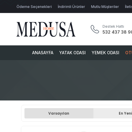
Ödeme Seçenekleri
İndirimli Ürünler
Mutlu Müşteriler
İlet
Destek Hattı
532 437 38 9
ANASAYFA
YATAK ODASI
YEMEK ODASI
OT
Varsayılan
En Yeni