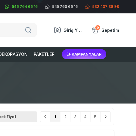
546 764 66 16
545 760 66 16
532 437 38 98
0
Giriş Yap
Sepetim
DEKORASYON
PAKETLER
KAMPANYALAR
1
2
3
4
5
sek Fiyat