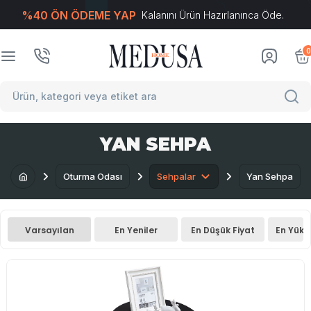
%40 ÖN ÖDEME YAP
Kalanını Ürün Hazırlanınca Öde.
T
-Soft
E-Ticaret
Sistemleriyle Hazırlanmıştır.
0
YAN SEHPA
Oturma Odası
Sehpalar
Yan Sehpa
Varsayılan
En Yeniler
En Düşük Fiyat
En Yüks