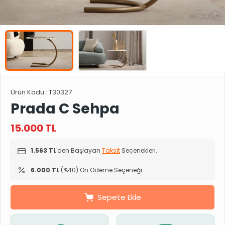
Ürün Kodu :
T30327
Prada C Sehpa
15.000
TL
1.563 TL
'den Başlayan
Taksit
Seçenekleri.
6.000 TL
(%40) Ön Ödeme Seçeneği.
Sepete Ekle