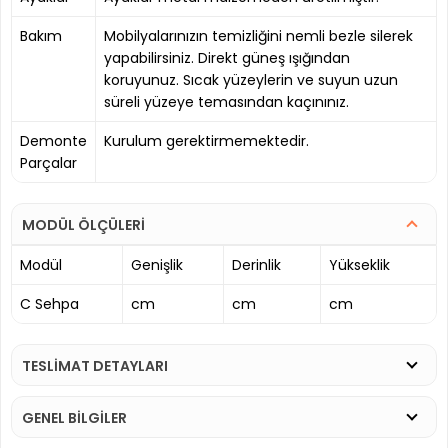
Bakım
Mobilyalarınızın temizliğini nemli bezle silerek
yapabilirsiniz. Direkt güneş ışığından
koruyunuz. Sıcak yüzeylerin ve suyun uzun
süreli yüzeye temasından kaçınınız.
Demonte
Kurulum gerektirmemektedir.
Parçalar
MODÜL ÖLÇÜLERİ
Modül
Genişlik
Derinlik
Yükseklik
C Sehpa
cm
cm
cm
TESLİMAT DETAYLARI
GENEL BİLGİLER