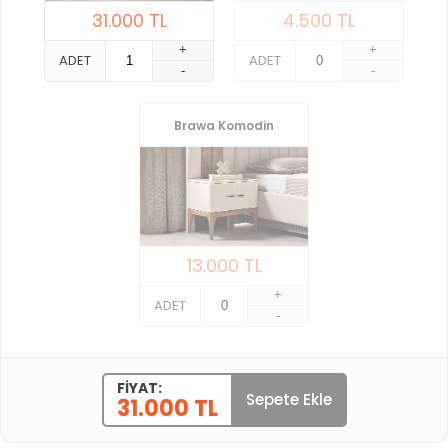
31.000
TL
4.500
TL
+
+
ADET
ADET
-
-
Brawa Komodin
13.000
TL
+
ADET
-
FIYAT:
Sepete Ekle
31.000 TL