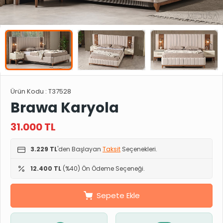
Ürün Kodu :
T37528
Brawa Karyola
31.000
TL
3.229 TL
'den Başlayan
Taksit
Seçenekleri.
12.400 TL
(%40) Ön Ödeme Seçeneği.
Sepete Ekle