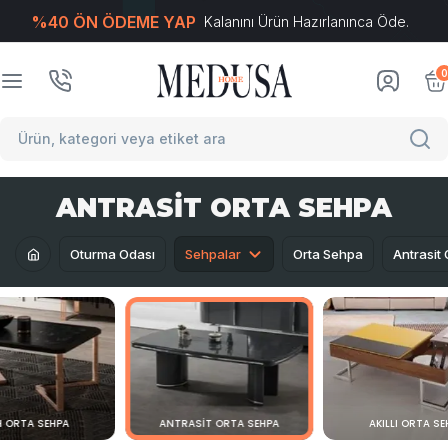
%40 ÖN ÖDEME YAP
Kalanını Ürün Hazırlanınca Öde.
T
-Soft
E-Ticaret
Sistemleriyle Hazırlanmıştır.
0
ANTRASIT ORTA SEHPA
Oturma Odası
Sehpalar
Orta Sehpa
Antrasit
H ORTA SEHPA
ANTRASIT ORTA SEHPA
AKILLI ORTA S