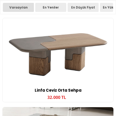
Varsayılan
En Yeniler
En Düşük Fiyat
En Yüks
Linfa Ceviz Orta Sehpa
32.000 TL