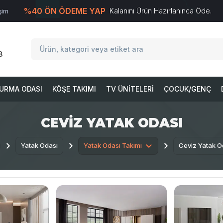
%40 ÖN ÖDEME YAP
Kalanını Ürün Hazırlanınca Öde.
işim
T
-Soft
E-Ticaret
Sistemleriyle Hazırlanmıştır.
8
URMA ODASI
KÖŞE TAKIMI
TV ÜNITELERI
ÇOCUK/GENÇ
CEVIZ YATAK ODASI
Yatak Odası
Yatak Odası Takımı
Ceviz Yatak O