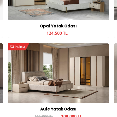
Opal Yatak Odası
124.500 TL
%3
INDIRIM
Aule Yatak Odası
108.000 TL
111.000 TL