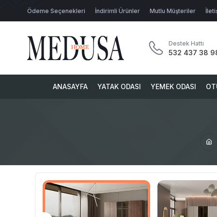
Ödeme Seçenekleri
İndirimli Ürünler
Mutlu Müşteriler
İlet
Destek Hattı
532 437 38 9
ANASAYFA
YATAK ODASI
YEMEK ODASI
OT