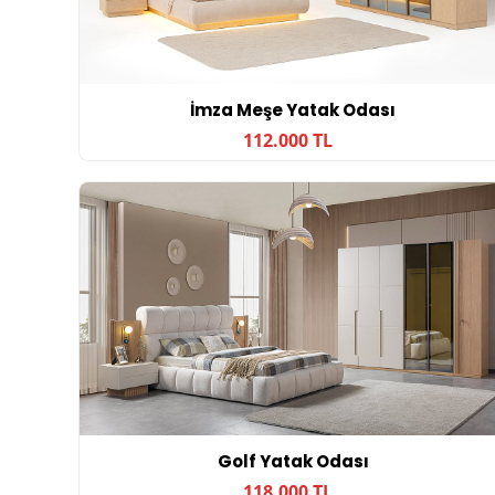
İmza Meşe Yatak Odası
112.000 TL
Golf Yatak Odası
118.000 TL