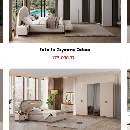
Estella Giyinme Odası
173.000 TL