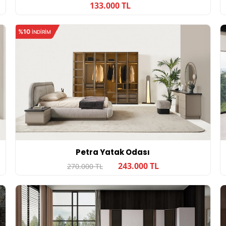
133.000 TL
%10
INDIRIM
Petra Yatak Odası
243.000 TL
270.000 TL