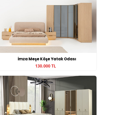
İmza Meşe Köşe Yatak Odası
130.000 TL