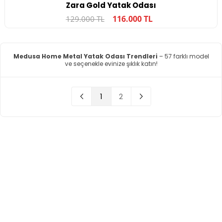
Zara Gold Yatak Odası
116.000 TL
129.000 TL
Medusa Home Metal Yatak Odası Trendleri
– 57 farklı model
ve seçenekle evinize şıklık katın!
1
2