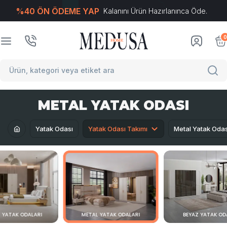
%40 ÖN ÖDEME YAP
Kalanını Ürün Hazırlanınca Öde.
T
-Soft
E-Ticaret
Sistemleriyle Hazırlanmıştır.
0
METAL YATAK ODASI
Yatak Odası
Yatak Odası Takımı
Metal Yatak Odas
 YATAK ODALARI
METAL YATAK ODALARI
BEYAZ YATAK OD