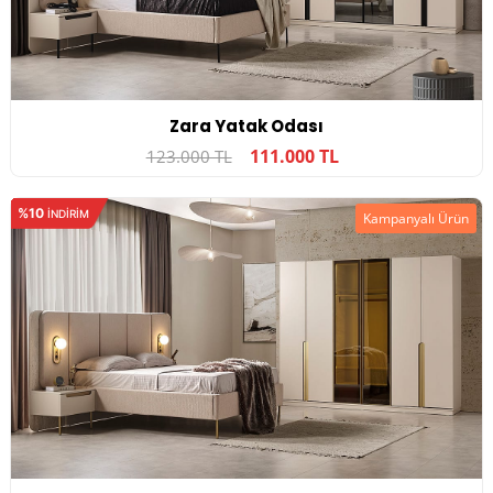
Zara Yatak Odası
111.000 TL
123.000 TL
%10
INDIRIM
Kampanyalı Ürün