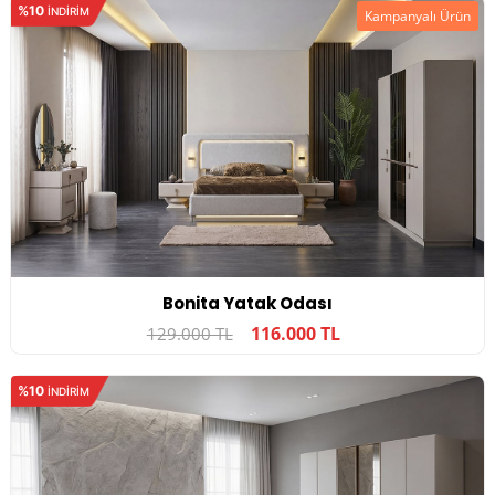
%10
INDIRIM
Kampanyalı Ürün
Bonita Yatak Odası
116.000 TL
129.000 TL
%10
INDIRIM