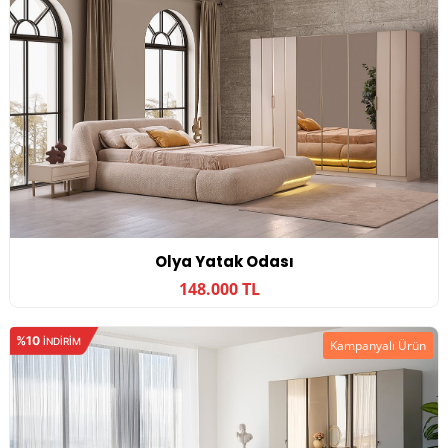
Olya Yatak Odası
148.000 TL
%10
INDIRIM
Kampanyalı Ürün