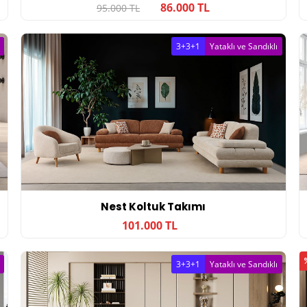
86.000 TL
95.000 TL
3+3+1
Yataklı ve Sandıklı
Nest Koltuk Takımı
101.000 TL
3+3+1
Yataklı ve Sandıklı