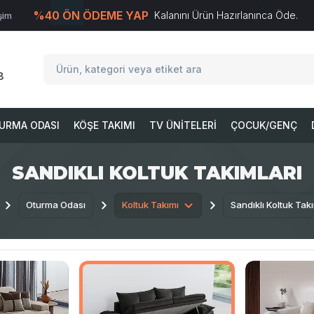
%40 ÖN ÖDEME YAP
Kalanını Ürün Hazırlanınca Öde.
işim
T
-Soft
E-Ticaret
Sistemleriyle Hazırlanmıştır.
8
URMA ODASI
KÖŞE TAKIMI
TV ÜNITELERI
ÇOCUK/GENÇ
SANDIKLI KOLTUK TAKIMLARI
Oturma Odası
Koltuk Takımı
Sandıklı Koltuk Takı