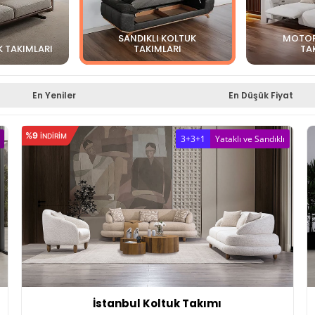
SANDIKLI KOLTUK
MOTOR
K TAKIMLARI
TAKIMLARI
TA
En Yeniler
En Düşük Fiyat
%9
INDIRIM
3+3+1
Yataklı ve Sandıklı
İstanbul Koltuk Takımı