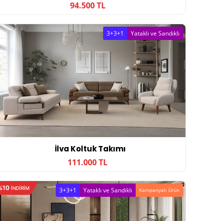
94.500 TL
3+3+1
Yataklı ve Sandıklı
İlva Koltuk Takımı
111.000 TL
%10
INDIRIM
3+3+1
Yataklı ve Sandıklı
Kampanyalı Ürün