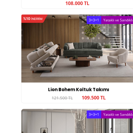
108.000 TL
%10
INDIRIM
3+3+1
Yataklı ve Sandıklı
Lion Bohem Koltuk Takımı
109.500 TL
121.500 TL
3+3+1
Yataklı ve Sandıklı