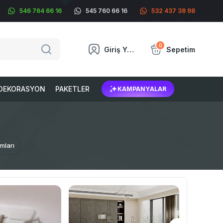
546 764 66 16
545 760 66 16
532 437 38 98
0
Giriş Yap
Sepetim
DEKORASYON
PAKETLER
KAMPANYALAR
mları