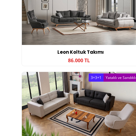
Leon Koltuk Takımı
86.000 TL
3+3+1
Yataklı ve Sandıklı