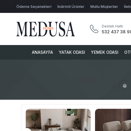
Ödeme Seçenekleri
İndirimli Ürünler
Mutlu Müşteriler
İlet
Destek Hattı
532 437 38 9
ANASAYFA
YATAK ODASI
YEMEK ODASI
OT