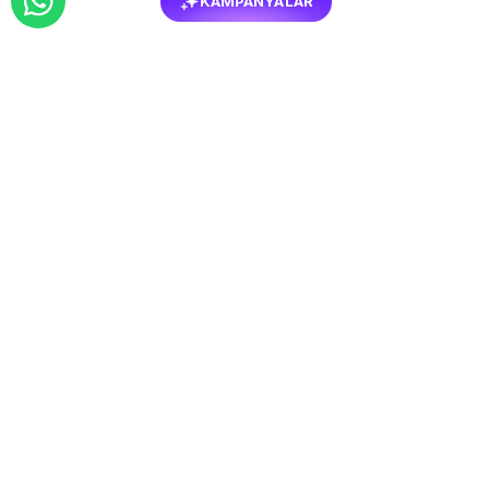
KAMPANYALAR
Salon Takımları Hakkında Merak
Edilenler
Salon takımları ve sipariş süreci hakkında
müşterilerimizin en çok merak ettiği soruları sizler için