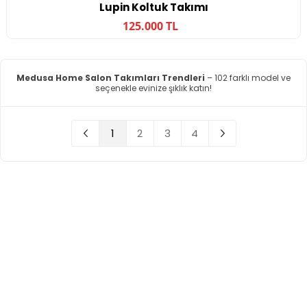
Lupin Koltuk Takımı
125.000 TL
Medusa Home Salon Takımları Trendleri
– 102 farklı model ve
seçenekle evinize şıklık katın!
1
2
3
4