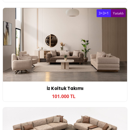
3+3+1
Yataklı
İz Koltuk Takımı
101.000 TL