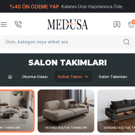
%40 ÖN ÖDEME YAP
Kalanını Ürün Hazırlanınca Öde.
T
-Soft
E-Ticaret
Sistemleriyle Hazırlanmıştır.
0
SALON TAKIMLARI
Oturma Odası
Koltuk Takımı
Salon Takımları
N TAKIMLARI
YATAKLI KOLTUK TAKIMLARI
SANDIKLI KOLTUK T