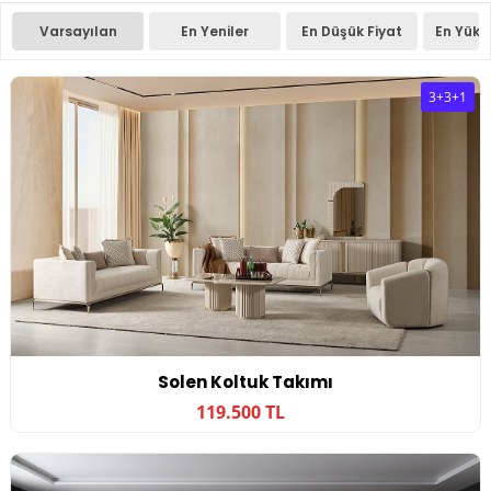
Varsayılan
En Yeniler
En Düşük Fiyat
En Yüks
3+3+1
Solen Koltuk Takımı
119.500 TL