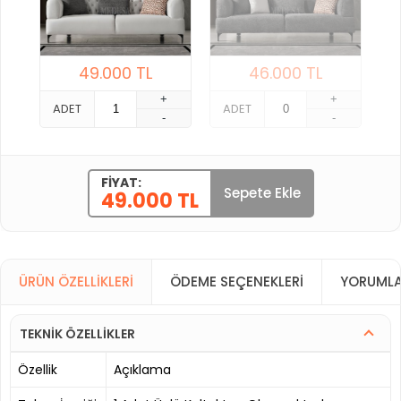
49.000
TL
46.000
TL
+
+
ADET
ADET
-
-
FIYAT:
Sepete Ekle
49.000 TL
ÜRÜN ÖZELLIKLERI
ÖDEME SEÇENEKLERI
YORUMLA
TEKNİK ÖZELLİKLER
Özellik
Açıklama