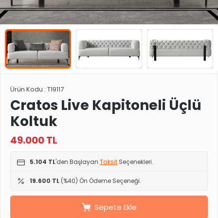
Ürün Kodu :
T19117
Cratos Live Kapitoneli Üçlü
Koltuk
49.000
TL
5.104 TL
'den Başlayan
Taksit
Seçenekleri.
19.600 TL
(%40) Ön Ödeme Seçeneği.
Sepete Ekle