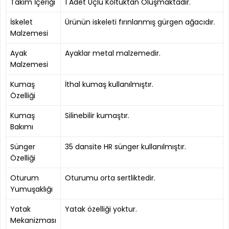
Takım İçeriği
1 Adet Üçlü Koltuktan Oluşmaktadır.
İskelet
Ürünün iskeleti fırınlanmış gürgen ağacıdır.
Malzemesi
Ayak
Ayaklar metal malzemedir.
Malzemesi
Kumaş
İthal kumaş kullanılmıştır.
Özelliği
Kumaş
Silinebilir kumaştır.
Bakımı
Sünger
35 dansite HR sünger kullanılmıştır.
Özelliği
Oturum
Oturumu orta sertliktedir.
Yumuşaklığı
Yatak
Yatak özelliği yoktur.
Mekanizması