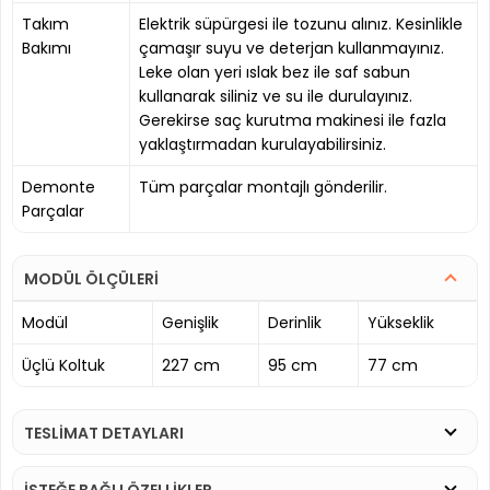
Takım
Elektrik süpürgesi ile tozunu alınız. Kesinlikle
Bakımı
çamaşır suyu ve deterjan kullanmayınız.
Leke olan yeri ıslak bez ile saf sabun
kullanarak siliniz ve su ile durulayınız.
Gerekirse saç kurutma makinesi ile fazla
yaklaştırmadan kurulayabilirsiniz.
Demonte
Tüm parçalar montajlı gönderilir.
Parçalar
MODÜL ÖLÇÜLERİ
Modül
Genişlik
Derinlik
Yükseklik
Üçlü Koltuk
227 cm
95 cm
77 cm
TESLİMAT DETAYLARI
İSTEĞE BAĞLI ÖZELLİKLER