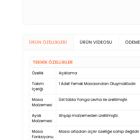
ÜRÜN ÖZELLIKLERI
ÜRÜN VIDEOSU
ÖDEME
TEKNİK ÖZELLİKLER
Özellik
Açıklama
Takım
1 Adet Yemek Masasından Oluşmaktadır.
İçeriği
Masa
Üst tabla Yonga Levha ile üretilmiştir.
Malzemesi
Ayak
Ahşap malzemeden üretilmiştir.
Malzemesi
Masa
Masa ortadan açılır özelliğe sahip değildir.
Fonksiyonu