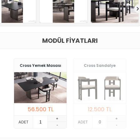
MODÜL FIYATLARI
Cross Yemek Masası
Cross Sandalye
56.500
TL
12.500
TL
+
+
ADET
ADET
-
-