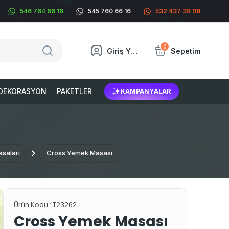
546 764 66 16
545 760 66 16
532 437 38 98
0
Giriş Yap
Sepetim
DEKORASYON
PAKETLER
KAMPANYALAR
saları
Cross Yemek Masası
Ürün Kodu :
T23262
Cross Yemek Masası