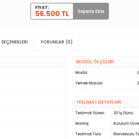
FIYAT:
Sepete Ekle
56.500 TL
 SEÇENEKLERI
YORUMLAR (0)
MODÜL ÖLÇÜLERİ
Modül
G
Yemek Masası
TESLİMAT DETAYLARI
Teslimat Süresi:
20 İş Günü
Montaj:
Kurulum Ücre
Teslimat Türü:
Randevulu Te