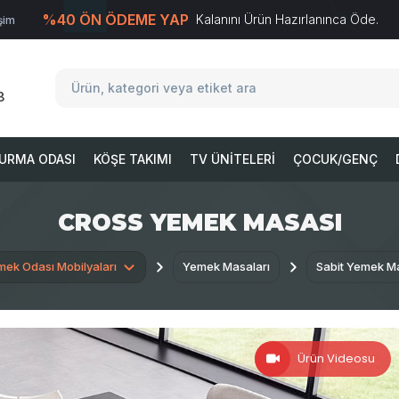
%40 ÖN ÖDEME YAP
Kalanını Ürün Hazırlanınca Öde.
işim
T
-Soft
E-Ticaret
Sistemleriyle Hazırlanmıştır.
8
URMA ODASI
KÖŞE TAKIMI
TV ÜNITELERI
ÇOCUK/GENÇ
CROSS YEMEK MASASI
ek Odası Mobilyaları
Yemek Masaları
Sabit Yemek Ma
Ürün Videosu