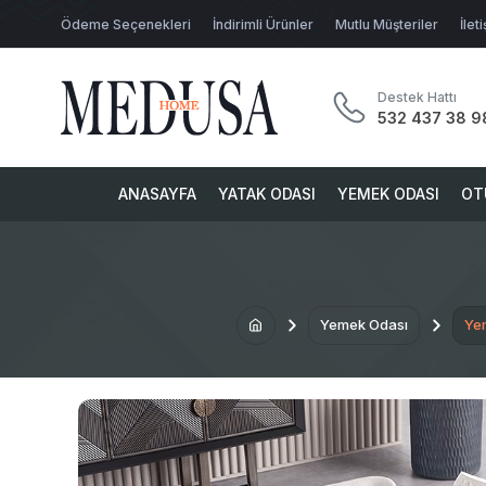
Ödeme Seçenekleri
İndirimli Ürünler
Mutlu Müşteriler
İlet
Destek Hattı
532 437 38 9
ANASAYFA
YATAK ODASI
YEMEK ODASI
OT
Yemek Odası
Yem