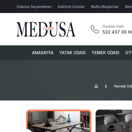
Ödeme Seçenekleri
İndirimli Ürünler
Mutlu Müşteriler
İlet
Destek Hattı
532 437 38 9
ANASAYFA
YATAK ODASI
YEMEK ODASI
OT
Yemek Od
SALARI