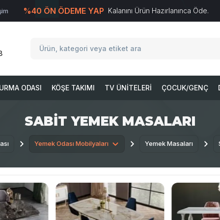
%40 ÖN ÖDEME YAP
Kalanını Ürün Hazırlanınca Öde.
işim
T
-Soft
E-Ticaret
Sistemleriyle Hazırlanmıştır.
8
URMA ODASI
KÖŞE TAKIMI
TV ÜNITELERI
ÇOCUK/GENÇ
SABIT YEMEK MASALARI
ası
Yemek Odası Mobilyaları
Yemek Masaları