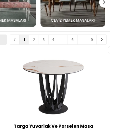
MEK MASALARI
CEVIZ YEMEK MASALARI
1
2
3
4
...
6
...
9
Targa Yuvarlak Ve Porselen Masa