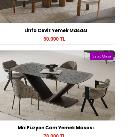
Linfa Ceviz Yemek Masası
60.000 TL
Sabit Masa
Mix Füzyon Cam Yemek Masası
78.000 TL