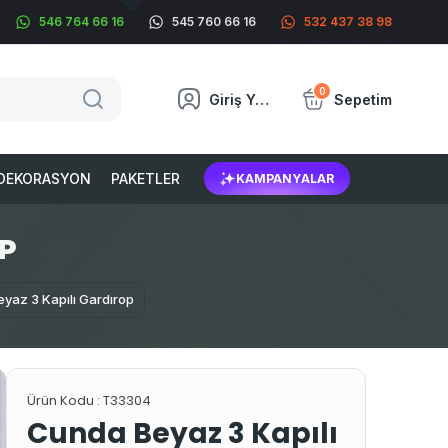
546 764 66 16
545 760 66 16
532 437 38 98
0
Giriş Yap
Sepetim
DEKORASYON
PAKETLER
KAMPANYALAR
OP
yaz 3 Kapılı Gardırop
Ürün Kodu :
T33304
Cunda Beyaz 3 Kapılı