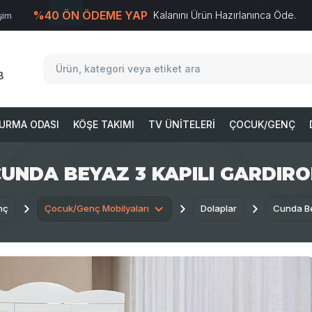
%40 ÖN ÖDEME YAP
Kalanını Ürün Hazırlanınca Öde.
işim
T
-Soft
E-Ticaret
Sistemleriyle Hazırlanmıştır.
8
URMA ODASI
KÖŞE TAKIMI
TV ÜNITELERI
ÇOCUK/GENÇ
UNDA BEYAZ 3 KAPILI GARDIR
nç
Çocuk/Genç Mobilyaları
Dolaplar
Cunda Be