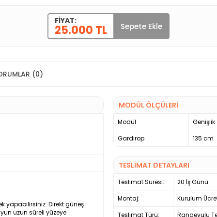
FIYAT:
Sepete Ekle
25.000 TL
ORUMLAR (0)
MODÜL ÖLÇÜLERİ
Modül
Genişlik
Gardırop
135 cm
TESLİMAT DETAYLARI
Teslimat Süresi:
20 İş Günü
Montaj:
Kurulum Ücre
ek yapabilirsiniz. Direkt güneş
uyun uzun süreli yüzeye
Teslimat Türü:
Randevulu Te