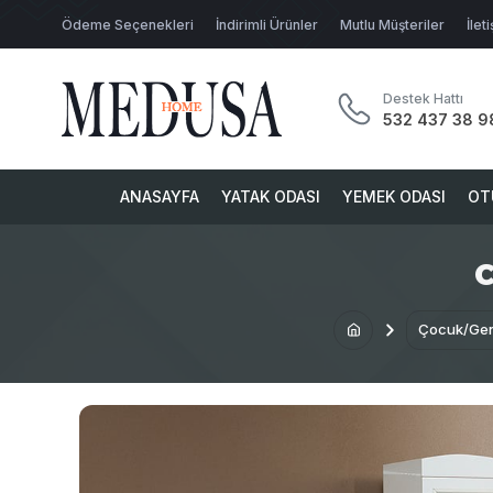
Ödeme Seçenekleri
İndirimli Ürünler
Mutlu Müşteriler
İlet
Destek Hattı
532 437 38 9
ANASAYFA
YATAK ODASI
YEMEK ODASI
OT
C
Çocuk/Ge