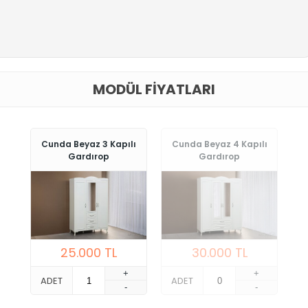
MODÜL FIYATLARI
Cunda Beyaz 3 Kapılı
Cunda Beyaz 4 Kapılı
Gardırop
Gardırop
25.000
TL
30.000
TL
+
+
ADET
ADET
-
-