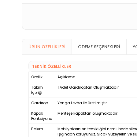
ÜRÜN ÖZELLIKLERI
ÖDEME SEÇENEKLERI
Y
TEKNİK ÖZELLİKLER
Özellik
Açıklama
Takım
1 Adet Gardıroptan Oluşmaktadır.
İçeriği
Gardırop
Yonga Levha ile üretilmiştir.
Kapak
Menteşe kapaktan oluşmaktadır.
Fonksiyonu
Bakım
Mobilyalarınızın temizliğini nemli bezle siler
ışığından koruyunuz. Sıcak yüzeylerin ve s