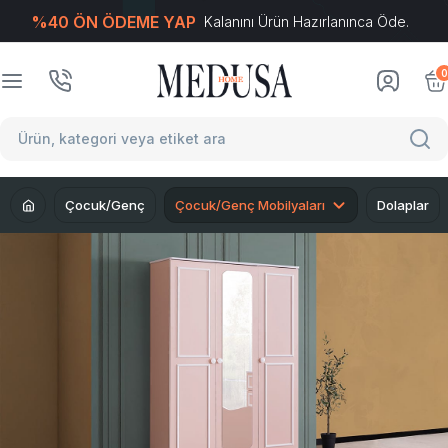
%40 ÖN ÖDEME YAP
Kalanını Ürün Hazırlanınca Öde.
T
-Soft
E-Ticaret
Sistemleriyle Hazırlanmıştır.
0
Çocuk/Genç
Çocuk/Genç Mobilyaları
Dolaplar