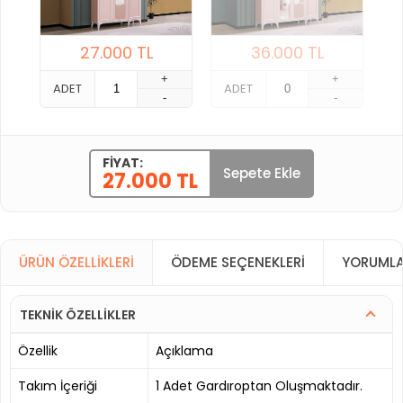
27.000
TL
36.000
TL
+
+
ADET
ADET
-
-
FIYAT:
Sepete Ekle
27.000 TL
ÜRÜN ÖZELLIKLERI
ÖDEME SEÇENEKLERI
YORUMLA
TEKNİK ÖZELLİKLER
Özellik
Açıklama
Takım İçeriği
1 Adet Gardıroptan Oluşmaktadır.