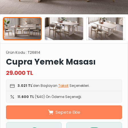
Ürün Kodu :
T26814
Cupra Yemek Masası
29.000
TL
3.021 TL
'den Başlayan
Taksit
Seçenekleri.
11.600 TL
(%40) Ön Ödeme Seçeneği.
Sepete Ekle