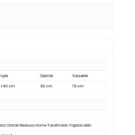
işlik
Derinlik
Yükseklik
0+40 cm
90 cm
79 cm
tsiz Olarak Medusa Home Tarafından Yapılacaktır.