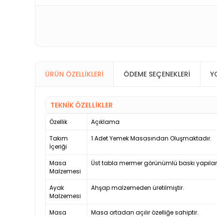
ÜRÜN ÖZELLIKLERI
ÖDEME SEÇENEKLERI
Y
TEKNİK ÖZELLİKLER
Özellik
Açıklama
Takım
1 Adet Yemek Masasından Oluşmaktadır.
İçeriği
Masa
Üst tabla mermer görünümlü baskı yapılarak
Malzemesi
Ayak
Ahşap malzemeden üretilmiştir.
Malzemesi
Masa
Masa ortadan açılır özelliğe sahiptir.