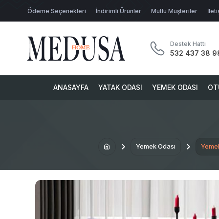
Ödeme Seçenekleri
İndirimli Ürünler
Mutlu Müşteriler
İlet
Destek Hattı
532 437 38 9
ANASAYFA
YATAK ODASI
YEMEK ODASI
OT
Yemek Odası
Yemek