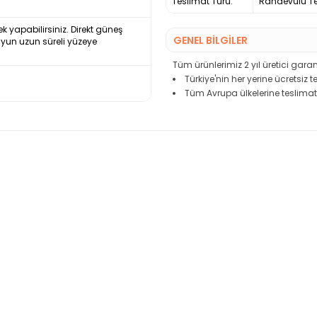
Teslimat Türü:
Randevulu Te
ek yapabilirsiniz. Direkt güneş
GENEL BİLGİLER
uyun uzun süreli yüzeye
Tüm ürünlerimiz 2 yıl üretici garant
Türkiye'nin her yerine ücretsiz 
Tüm Avrupa ülkelerine teslimat