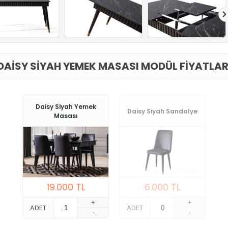
DAISY SIYAH YEMEK MASASI MODÜL FIYATLAR
Daisy Siyah Yemek
Daisy Siyah Sandalye
Masası
19.000
TL
6.000
TL
+
+
ADET
ADET
-
-