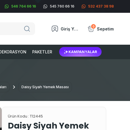
546 764 66 16
545 760 66 16
532 437 38 98
0
Giriş Yap
Sepetim
DEKORASYON
PAKETLER
KAMPANYALAR
ları
Daisy Siyah Yemek Masası
Ürün Kodu :
T12445
Daisy Siyah Yemek