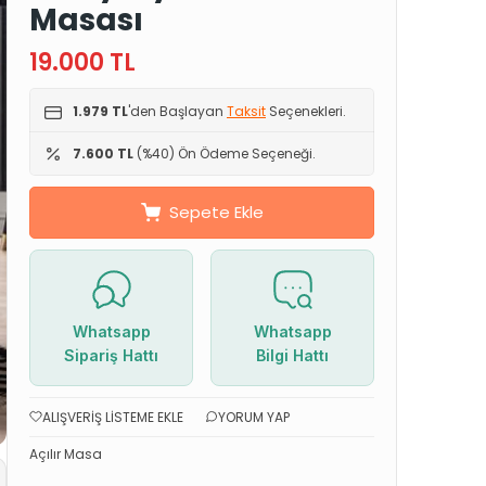
Masası
19.000
TL
1.979 TL
'den Başlayan
Taksit
Seçenekleri.
7.600 TL
(%40) Ön Ödeme Seçeneği.
Sepete Ekle
Whatsapp
Whatsapp
Sipariş Hattı
Bilgi Hattı
ALIŞVERIŞ LISTEME EKLE
YORUM YAP
Açılır Masa