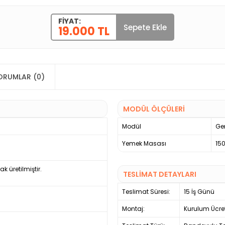
FIYAT:
Sepete Ekle
19.000 TL
ORUMLAR (0)
MODÜL ÖLÇÜLERİ
Modül
Gen
Yemek Masası
15
 üretilmiştir.
TESLİMAT DETAYLARI
Teslimat Süresi:
15 İş Günü
Montaj:
Kurulum Ücre