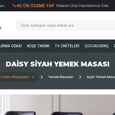
%40 ÖN ÖDEME YAP
Kalanını Ürün Hazırlanınca Öde.
işim
T
-Soft
E-Ticaret
Sistemleriyle Hazırlanmıştır.
8
URMA ODASI
KÖŞE TAKIMI
TV ÜNITELERI
ÇOCUK/GENÇ
DAISY SIYAH YEMEK MASASI
 Odası Mobilyaları
Yemek Masaları
Açılır Yemek Masa