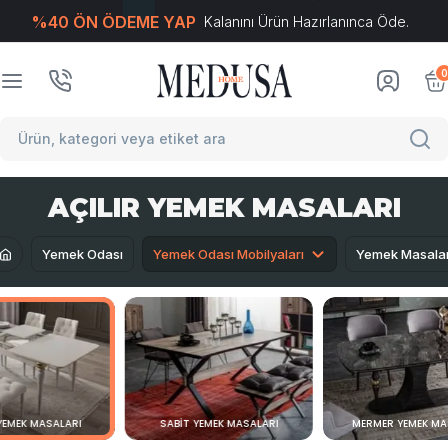
%40 ÖN ÖDEME YAP
Kalanını Ürün Hazırlanınca Öde.
T
-Soft
E-Ticaret
Sistemleriyle Hazırlanmıştır.
0
AÇILIR YEMEK MASALARI
Yemek Odası
Yemek Odası Mobilyaları
Yemek Masalar
 YEMEK MASALARI
SABIT YEMEK MASALARI
MERMER YEMEK MA