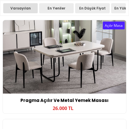
Varsayılan
En Yeniler
En Düşük Fiyat
En Yüks
Açılır Masa
Pragma Açılır Ve Metal Yemek Masası
26.000 TL