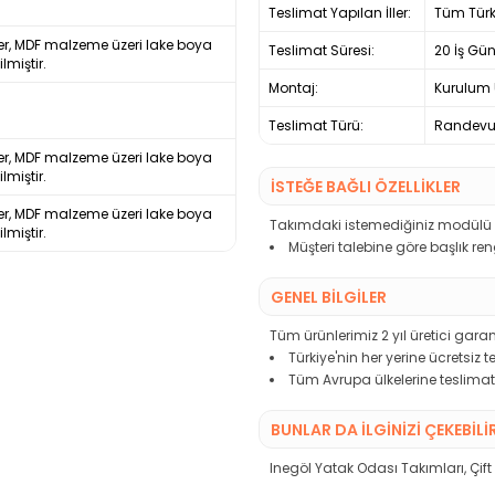
Teslimat Yapılan İller:
Tüm Türk
ler, MDF malzeme üzeri lake boya
Teslimat Süresi:
20 İş Gü
lmiştir.
Montaj:
Kurulum 
Teslimat Türü:
Randevul
ler, MDF malzeme üzeri lake boya
lmiştir.
İSTEĞE BAĞLI ÖZELLİKLER
ler, MDF malzeme üzeri lake boya
Takımdaki istemediğiniz modülü çı
lmiştir.
Müşteri talebine göre başlık re
GENEL BİLGİLER
Tüm ürünlerimiz 2 yıl üretici garant
Türkiye'nin her yerine ücretsiz 
Tüm Avrupa ülkelerine teslimat
BUNLAR DA İLGINIZI ÇEKEBILI
Inegöl Yatak Odası Takımları
,
Çift