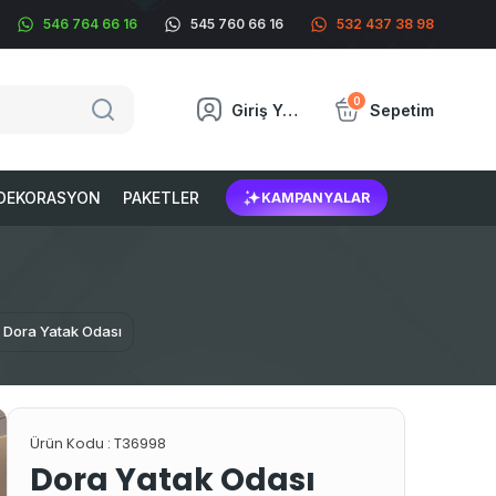
546 764 66 16
545 760 66 16
532 437 38 98
0
Giriş Yap
Sepetim
DEKORASYON
PAKETLER
KAMPANYALAR
Dora Yatak Odası
Ürün Kodu :
T36998
Dora Yatak Odası