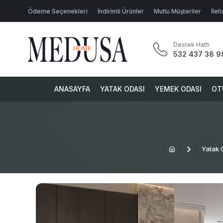
Ödeme Seçenekleri
İndirimli Ürünler
Mutlu Müşteriler
İlet
Destek Hattı
532 437 38 9
ANASAYFA
YATAK ODASI
YEMEK ODASI
OT
Yatak 