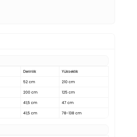
Derinlik
Yükseklik
52 cm
210 cm
200 cm
125 cm
41,5 cm
47 cm
41,5 cm
78-138 cm