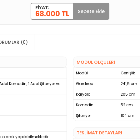
FIYAT:
Sepete Ekle
68.000 TL
ORUMLAR (0)
MODÜL ÖLÇÜLERİ
Modül
Genişlik
2 Adet Komodin, 1 Adet Şifonyer ve
Gardırop
241,5 cm
Karyola
205 cm
Komodin
52 cm
Şifonyer
104 cm
TESLİMAT DETAYLARI
ı olarak yapılabilmektedir.