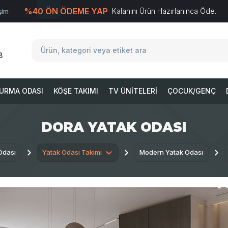
%40 ÖN ÖDEME YAP
Kalanını Ürün Hazırlanınca Öde.
işim
T
-Soft
E-Ticaret
Sistemleriyle Hazırlanmıştır.
8
URMA ODASI
KÖŞE TAKIMI
TV ÜNITELERI
ÇOCUK/GENÇ
DORA YATAK ODASI
Odası
Yatak Odası Takımı
Modern Yatak Odası