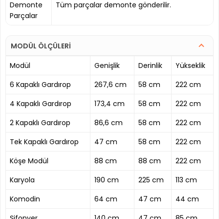
Demonte
Tüm parçalar demonte gönderilir.
Parçalar
MODÜL ÖLÇÜLERİ
Modül
Genişlik
Derinlik
Yükseklik
6 Kapaklı Gardırop
267,6 cm
58 cm
222 cm
4 Kapaklı Gardırop
173,4 cm
58 cm
222 cm
2 Kapaklı Gardırop
86,6 cm
58 cm
222 cm
Tek Kapaklı Gardırop
47 cm
58 cm
222 cm
Köşe Modül
88 cm
88 cm
222 cm
Karyola
190 cm
225 cm
113 cm
Komodin
64 cm
47 cm
44 cm
Şifonyer
140 cm
47 cm
85 cm