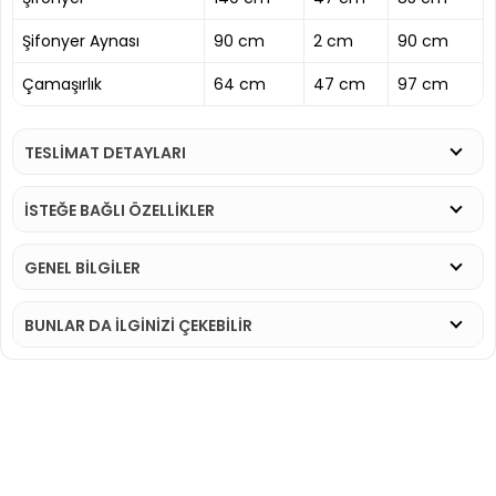
Şifonyer Aynası
90 cm
2 cm
90 cm
Çamaşırlık
64 cm
47 cm
97 cm
TESLİMAT DETAYLARI
İSTEĞE BAĞLI ÖZELLİKLER
GENEL BİLGİLER
BUNLAR DA İLGINIZI ÇEKEBILIR