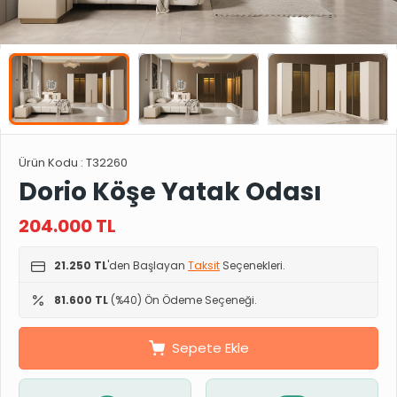
Ürün Kodu :
T32260
Dorio Köşe Yatak Odası
204.000
TL
21.250 TL
'den Başlayan
Taksit
Seçenekleri.
81.600 TL
(%40) Ön Ödeme Seçeneği.
Sepete Ekle