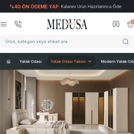
%40 ÖN ÖDEME YAP
Kalanını Ürün Hazırlanınca Öde.
T
-Soft
E-Ticaret
Sistemleriyle Hazırlanmıştır.
0
Yatak Odası
Yatak Odası Takımı
Modern Yatak Od