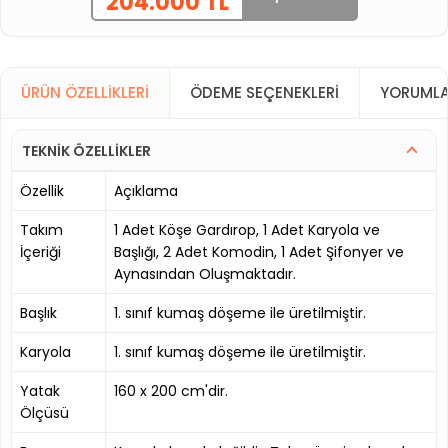
204.000 TL
ÜRÜN ÖZELLIKLERI
ÖDEME SEÇENEKLERI
YORUMLA
TEKNİK ÖZELLİKLER
Özellik
Açıklama
Takım
1 Adet Köşe Gardırop, 1 Adet Karyola ve
İçeriği
Başlığı, 2 Adet Komodin, 1 Adet Şifonyer ve
Aynasından Oluşmaktadır.
Başlık
1. sınıf kumaş döşeme ile üretilmiştir.
Karyola
1. sınıf kumaş döşeme ile üretilmiştir.
Yatak
160 x 200 cm'dir.
Ölçüsü