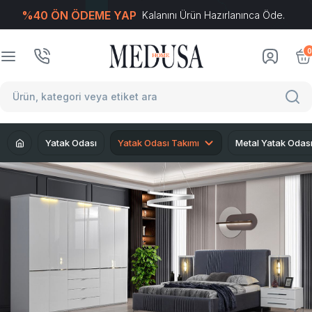
%40 ÖN ÖDEME YAP
Kalanını Ürün Hazırlanınca Öde.
T
-Soft
E-Ticaret
Sistemleriyle Hazırlanmıştır.
0
Yatak Odası
Yatak Odası Takımı
Metal Yatak Odas