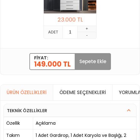
23.000
TL
+
ADET
-
FIYAT:
Sepete Ekle
149.000 TL
ÜRÜN ÖZELLIKLERI
ÖDEME SEÇENEKLERI
YORUMLA
TEKNİK ÖZELLİKLER
Özellik
Açıklama
Takım
1 Adet Gardırop, 1 Adet Karyola ve Başlığı, 2