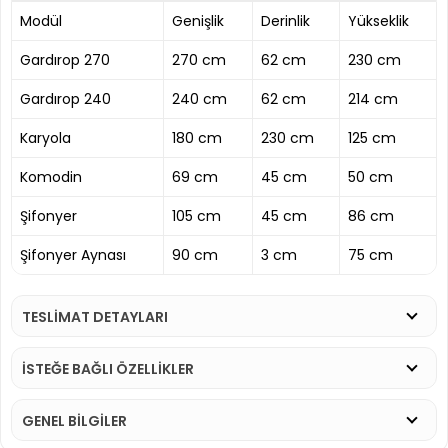
Modül
Genişlik
Derinlik
Yükseklik
Gardırop 270
270 cm
62 cm
230 cm
Gardırop 240
240 cm
62 cm
214 cm
Karyola
180 cm
230 cm
125 cm
Komodin
69 cm
45 cm
50 cm
Şifonyer
105 cm
45 cm
86 cm
Şifonyer Aynası
90 cm
3 cm
75 cm
TESLİMAT DETAYLARI
İSTEĞE BAĞLI ÖZELLİKLER
GENEL BİLGİLER