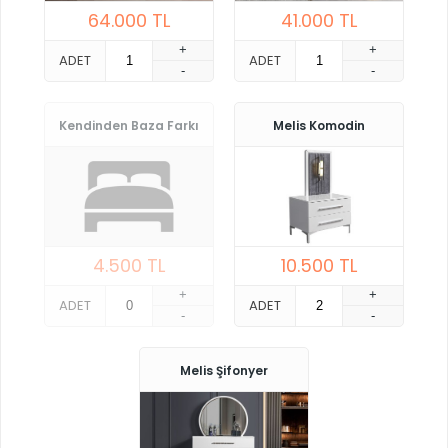
64.000
TL
41.000
TL
+
+
ADET
ADET
-
-
Kendinden Baza Farkı
Melis Komodin
4.500
TL
10.500
TL
+
+
ADET
ADET
-
-
Melis Şifonyer