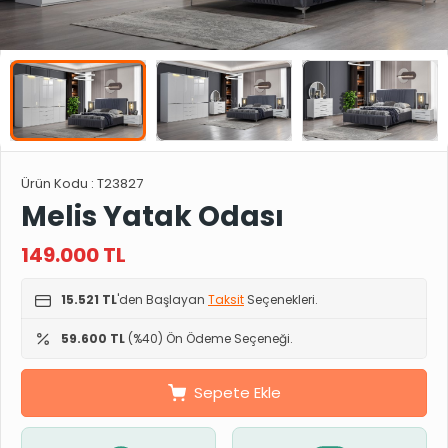
Ürün Kodu :
T23827
Melis Yatak Odası
149.000
TL
15.521 TL
'den Başlayan
Taksit
Seçenekleri.
59.600 TL
(%40) Ön Ödeme Seçeneği.
Sepete Ekle