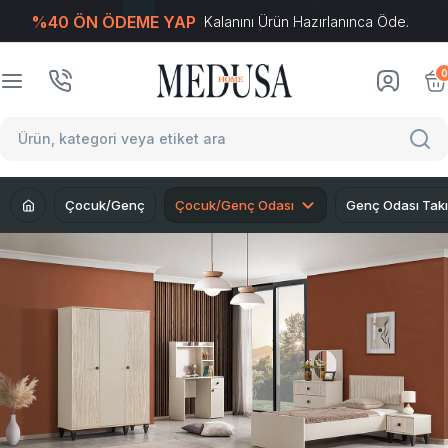
%40 ÖN ÖDEME YAP
Kalanını Ürün Hazırlanınca Öde.
T
-Soft
E-Ticaret
Sistemleriyle Hazırlanmıştır.
0
Çocuk/Genç
Çocuk/Genç Odası
Genç Odası Takı