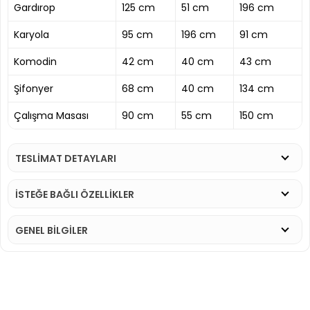
Gardırop
125 cm
51 cm
196 cm
Karyola
95 cm
196 cm
91 cm
Komodin
42 cm
40 cm
43 cm
Şifonyer
68 cm
40 cm
134 cm
Çalışma Masası
90 cm
55 cm
150 cm
TESLİMAT DETAYLARI
İSTEĞE BAĞLI ÖZELLİKLER
GENEL BİLGİLER