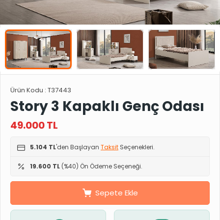
Ürün Kodu :
T37443
Story 3 Kapaklı Genç Odası
49.000
TL
5.104 TL
'den Başlayan
Taksit
Seçenekleri.
19.600 TL
(%40) Ön Ödeme Seçeneği.
Sepete Ekle