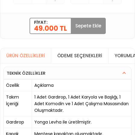
-
-
FIYAT:
Sepete Ekle
49.000 TL
ÜRÜN ÖZELLIKLERI
ÖDEME SEÇENEKLERI
YORUMLA
TEKNİK ÖZELLİKLER
Özellik
Açıklama
Takım
1 Adet Gardırop, 1 Adet Karyola ve Başlığı, 1
İçeriği
Adet Komodin ve 1 Adet Çalışma Masasından
Oluşmaktadır.
Gardırop
Yonga Levha ile üretilmiştir.
Kapak
Menteşe kapaktan oluşmaktadır.