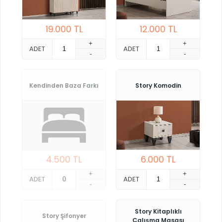
19.000
TL
12.000
TL
+
+
ADET
ADET
-
-
Kendinden Baza Farkı
Story Komodin
4.500
TL
6.000
TL
+
+
ADET
ADET
-
-
Story Kitaplıklı
Story Şifonyer
Çalışma Masası