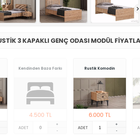
USTIK 3 KAPAKLI GENÇ ODASI MODÜL FIYATLA
Kendinden Baza Farkı
Rustik Komodin
4.500
TL
6.000
TL
+
+
ADET
ADET
A
-
-