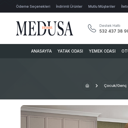
Ödeme Seçenekleri
İndirimli Ürünler
Mutlu Müşteriler
İlet
Destek Hattı
532 437 38 9
ANASAYFA
YATAK ODASI
YEMEK ODASI
OT
Çocuk/Genç