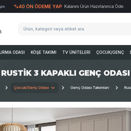
%40 ÖN ÖDEME YAP
Kalanını Ürün Hazırlanınca Öde.
işim
T
-Soft
E-Ticaret
Sistemleriyle Hazırlanmıştır.
8
URMA ODASI
KÖŞE TAKIMI
TV ÜNITELERI
ÇOCUK/GENÇ
RUSTIK 3 KAPAKLI GENÇ ODASI
Çocuk/Genç Odası
Genç Odası Takımları
Rus