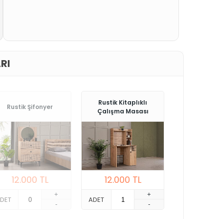
RI
Rustik Kitaplıklı
Rustik Şifonyer
Çalışma Masası
12.000
TL
12.000
TL
+
+
DET
ADET
-
-