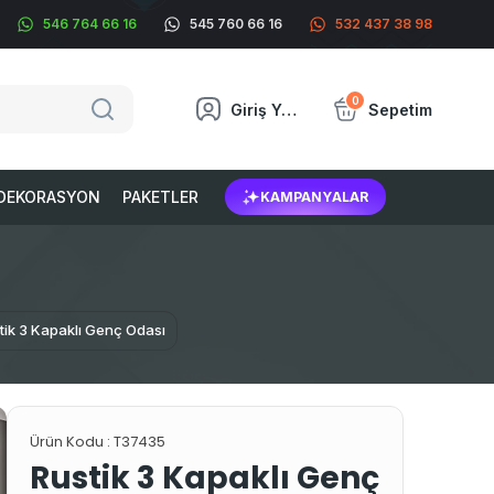
546 764 66 16
545 760 66 16
532 437 38 98
0
Giriş Yap
Sepetim
DEKORASYON
PAKETLER
KAMPANYALAR
tik 3 Kapaklı Genç Odası
Ürün Kodu :
T37435
Rustik 3 Kapaklı Genç