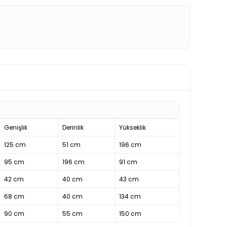
Genişlik
Derinlik
Yükseklik
125 cm
51 cm
196 cm
95 cm
196 cm
91 cm
42 cm
40 cm
43 cm
68 cm
40 cm
134 cm
90 cm
55 cm
150 cm