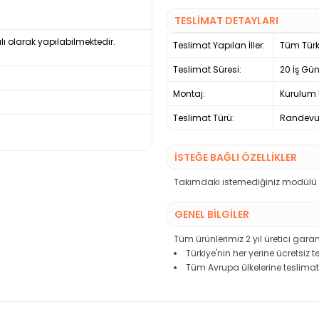
TESLİMAT DETAYLARI
lı olarak yapılabilmektedir.
Teslimat Yapılan İller:
Tüm Türk
Teslimat Süresi:
20 İş Gü
Montaj:
Kurulum 
Teslimat Türü:
Randevul
İSTEĞE BAĞLI ÖZELLİKLER
Takımdaki istemediğiniz modülü çı
GENEL BİLGİLER
Tüm ürünlerimiz 2 yıl üretici garant
Türkiye'nin her yerine ücretsiz 
Tüm Avrupa ülkelerine teslimat