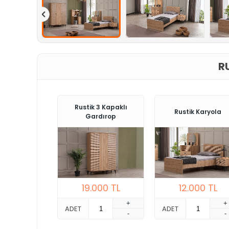
R
Rustik 3 Kapaklı
Rustik Karyola
Gardırop
19.000
TL
12.000
TL
+
+
ADET
ADET
-
-