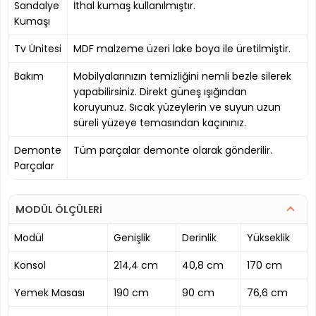
Sandalye
İthal kumaş kullanılmıştır.
Kumaşı
Tv Ünitesi
MDF malzeme üzeri lake boya ile üretilmiştir.
Bakım
Mobilyalarınızın temizliğini nemli bezle silerek
yapabilirsiniz. Direkt güneş ışığından
koruyunuz. Sıcak yüzeylerin ve suyun uzun
süreli yüzeye temasından kaçınınız.
Demonte
Tüm parçalar demonte olarak gönderilir.
Parçalar
MODÜL ÖLÇÜLERİ
Modül
Genişlik
Derinlik
Yükseklik
Konsol
214,4 cm
40,8 cm
170 cm
Yemek Masası
190 cm
90 cm
76,6 cm