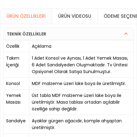
ÜRÜN ÖZELLIKLERI
ÜRÜN VIDEOSU
ÖDEME SEÇENE
TEKNİK ÖZELLİKLER
Özellik
Açıklama
Takım
1 Adet Konsol ve Aynası, 1 Adet Yemek Masası,
İçeriği
6 Adet Sandalyeden Oluşmaktadır. Tv Ünitesi
Opsiyonel Olarak Satışa Sunulmuştur.
Konsol
MDF malzeme üzeri lake boya ile üretilmiştir.
Yemek
Üst tabla MDF malzeme üzeri lake boya ile
Masası
üretilmiştir. Masa tablası ortadan açılabilir
özelliğe sahip değildir.
Sandalye
Ayaklar gürgen ağacıdır, komple ahşaptan
üretilmiştir.