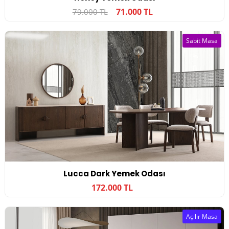
71.000 TL
79.000 TL
Sabit Masa
Lucca Dark Yemek Odası
172.000 TL
Açılır Masa