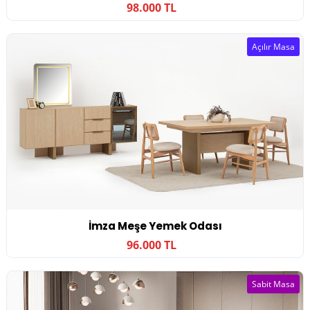
98.000 TL
Açılır Masa
İmza Meşe Yemek Odası
96.000 TL
Sabit Masa