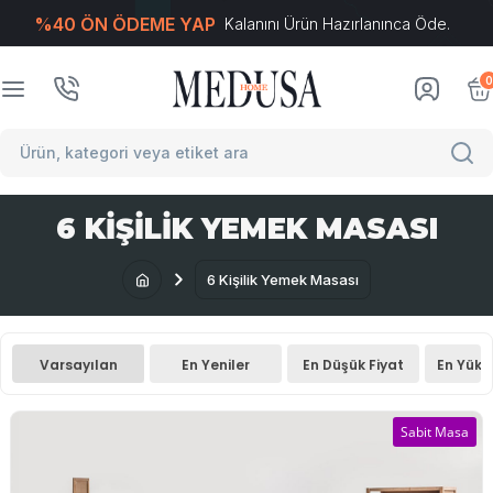
%40 ÖN ÖDEME YAP
Kalanını Ürün Hazırlanınca Öde.
T
-Soft
E-Ticaret
Sistemleriyle Hazırlanmıştır.
0
6 KIŞILIK YEMEK MASASI
6 Kişilik Yemek Masası
Varsayılan
En Yeniler
En Düşük Fiyat
En Yüks
Sabit Masa