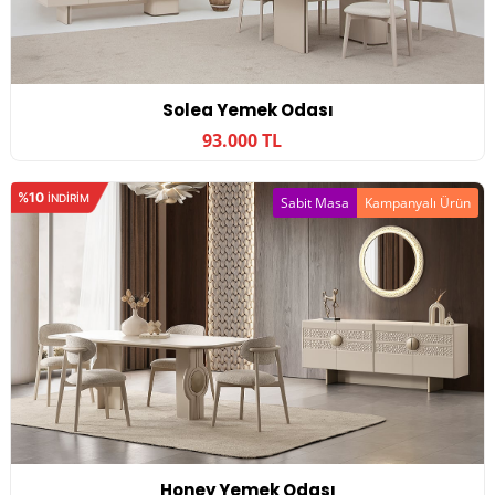
Solea Yemek Odası
93.000 TL
%10
INDIRIM
Sabit Masa
Kampanyalı Ürün
Honey Yemek Odası