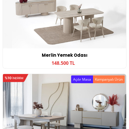
Merlin Yemek Odası
148.500 TL
%10
INDIRIM
Açılır Masa
Kampanyalı Ürün