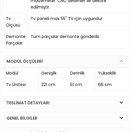
malzemedir. CNC desenler ile dekore
edilmiştir.
Tv
Tv paneli max 55" TV için uygundur.
Ölçüsü
Demonte
Tüm parçalar demonte gönderilir.
Parçalar
MODÜL ÖLÇÜLERİ
Modül
Genişlik
Derinlik
Yükseklik
Tv Ünitesi
221 cm
51 cm
66 cm
TESLİMAT DETAYLARI
GENEL BİLGİLER