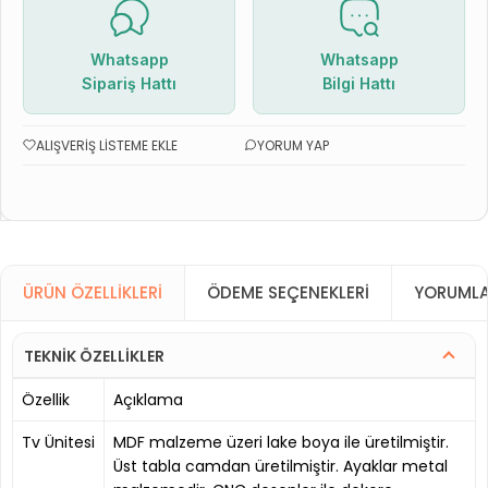
Whatsapp
Whatsapp
Sipariş Hattı
Bilgi Hattı
ALIŞVERIŞ LISTEME EKLE
YORUM YAP
ÜRÜN ÖZELLIKLERI
ÖDEME SEÇENEKLERI
YORUMLA
TEKNİK ÖZELLİKLER
Özellik
Açıklama
Tv Ünitesi
MDF malzeme üzeri lake boya ile üretilmiştir.
Üst tabla camdan üretilmiştir. Ayaklar metal