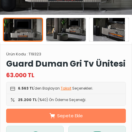
Ürün Kodu :
T19323
Guard Duman Gri Tv Ünitesi
63.000
TL
6.563 TL
'den Başlayan
Taksit
Seçenekleri.
25.200 TL
(%40) Ön Ödeme Seçeneği.
Sepete Ekle