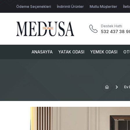
Ödeme Seçenekleri
İndirimli Ürünler
Mutlu Müşteriler
İlet
Destek Hattı
532 437 38 9
ANASAYFA
YATAK ODASI
YEMEK ODASI
OT
Ev