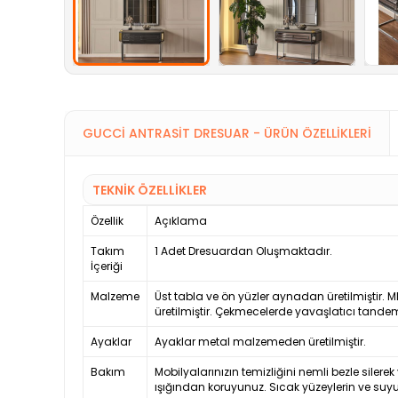
GUCCI ANTRASIT DRESUAR - ÜRÜN ÖZELLIKLERI
TEKNİK ÖZELLİKLER
Özellik
Açıklama
Takım
1 Adet Dresuardan Oluşmaktadır.
İçeriği
Malzeme
Üst tabla ve ön yüzler aynadan üretilmiştir. 
üretilmiştir. Çekmecelerde yavaşlatıcı tandem 
Ayaklar
Ayaklar metal malzemeden üretilmiştir.
Bakım
Mobilyalarınızın temizliğini nemli bezle silerek
ışığından koruyunuz. Sıcak yüzeylerin ve su