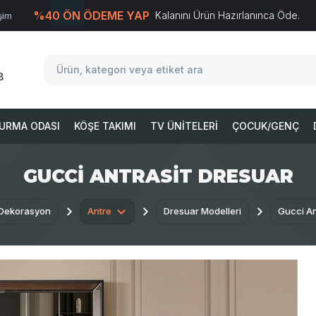
%40 ÖN ÖDEME YAP
Kalanını Ürün Hazırlanınca Öde.
işim
T
-Soft
E-Ticaret
Sistemleriyle Hazırlanmıştır.
8
URMA ODASI
KÖŞE TAKIMI
TV ÜNITELERI
ÇOCUK/GENÇ
GUCCI ANTRASIT DRESUAR
 Dekorasyon
Antre
Dresuar Modelleri
Gucci An