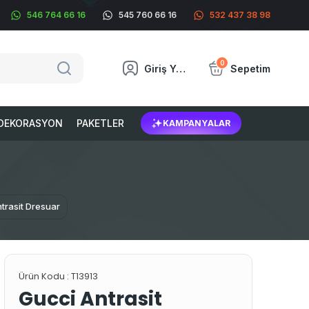
546 764 66 16
545 760 66 16
532 437 38 98
0
Giriş Yap
Sepetim
DEKORASYON
PAKETLER
KAMPANYALAR
trasit Dresuar
Ürün Kodu :
T13913
Gucci Antrasit