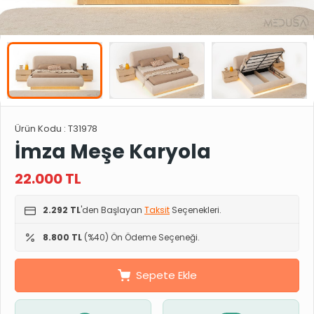
Ürün Kodu :
T31978
İmza Meşe Karyola
22.000
TL
2.292 TL
'den Başlayan
Taksit
Seçenekleri.
8.800 TL
(%40) Ön Ödeme Seçeneği.
Sepete Ekle