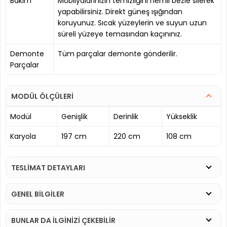
Bakım
Mobilyalarınızın temizliğini nemli bezle silerek
yapabilirsiniz. Direkt güneş ışığından
koruyunuz. Sıcak yüzeylerin ve suyun uzun
süreli yüzeye temasından kaçınınız.
Demonte
Tüm parçalar demonte gönderilir.
Parçalar
MODÜL ÖLÇÜLERİ
Modül
Genişlik
Derinlik
Yükseklik
Karyola
197 cm
220 cm
108 cm
TESLİMAT DETAYLARI
GENEL BİLGİLER
BUNLAR DA İLGINIZI ÇEKEBILIR