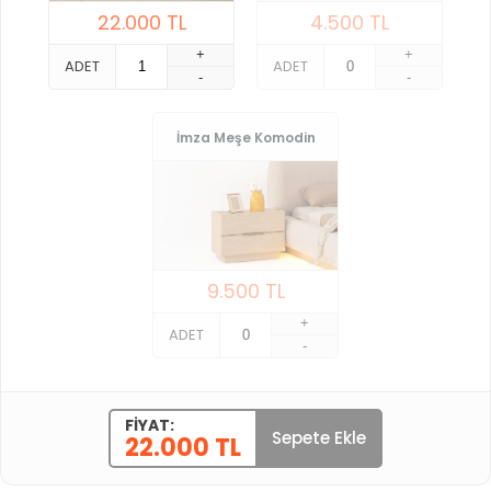
22.000
TL
4.500
TL
+
+
ADET
ADET
-
-
İmza Meşe Komodin
9.500
TL
+
ADET
-
FIYAT:
Sepete Ekle
22.000 TL