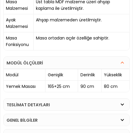
Masa
Üst tabla MDF malzeme üzeri ahşap
Malzemesi
kaplama ile üretilmiştir.
Ayak
Ahşap malzemeden üretilmiştir.
Malzemesi
Masa
Masa ortadan açılır özelliğe sahiptir.
Fonksiyonu
MODÜL ÖLÇÜLERİ
Modül
Genişlik
Derinlik
Yükseklik
Yemek Masası
165+25 cm
90 cm
80 cm
TESLİMAT DETAYLARI
GENEL BİLGİLER