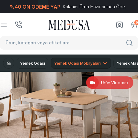
%40 ÖN ÖDEME YAP
Kalanını Ürün Hazırlanınca Öde.
T
-Soft
E-Ticaret
Sistemleriyle Hazırlanmıştır.
0
Yemek Odası
Yemek Odası Mobilyaları
Yemek Mas
Ürün Videosu