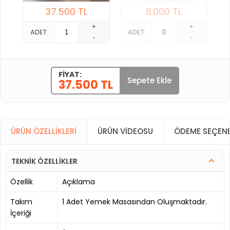
37.500
TL
8.000
TL
+
+
ADET
ADET
-
-
FIYAT:
Sepete Ekle
37.500 TL
ÜRÜN ÖZELLIKLERI
ÜRÜN VIDEOSU
ÖDEME SEÇENE
TEKNİK ÖZELLİKLER
Özellik
Açıklama
Takım
1 Adet Yemek Masasından Oluşmaktadır.
İçeriği