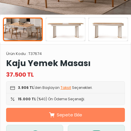
Ürün Kodu :
T37674
Kaju Yemek Masası
37.500
TL
3.906 TL
'den Başlayan
Taksit
Seçenekleri.
15.000 TL
(%40) Ön Ödeme Seçeneği.
Sepete Ekle