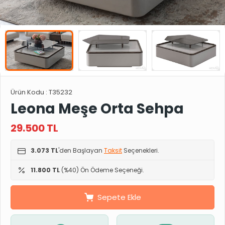
Ürün Kodu :
T35232
Leona Meşe Orta Sehpa
29.500
TL
3.073 TL
'den Başlayan
Taksit
Seçenekleri.
11.800 TL
(%40) Ön Ödeme Seçeneği.
Sepete Ekle