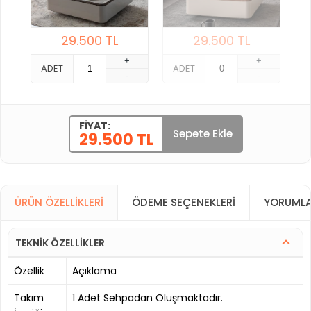
29.500
TL
29.500
TL
+
+
ADET
ADET
-
-
FIYAT:
Sepete Ekle
29.500 TL
ÜRÜN ÖZELLIKLERI
ÖDEME SEÇENEKLERI
YORUMLA
TEKNİK ÖZELLİKLER
Özellik
Açıklama
Takım
1 Adet Sehpadan Oluşmaktadır.