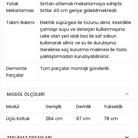
Yatak
Sırttan atlamalı mekanizmaya sahiptir.
Mekanizması
Sırtlar 40 cm geriye gidebilmektedir.
Takım Bakımı
Elektrik süpürgesi ile tozunu alınız. Kesinlikle
çamaşır suyu ve deterjan kullanmayınız.
Leke olan yeri ıslak bez ile saf sabun
kullanarak siliniz ve su ile durulayınız.
Gerekirse saç kurutma makinesi ile fazla
yaklaştırmadan kurulayabilirsiniz.
Demonte
Tüm parçalar montajlı gönderilir.
Parçalar
MODÜL ÖLÇÜLERİ
Modül
Genişlik
Derinlik
Yükseklik
Üçlü Koltuk
284 cm
97 cm
78 cm
TESLİMAT DETAYLARI