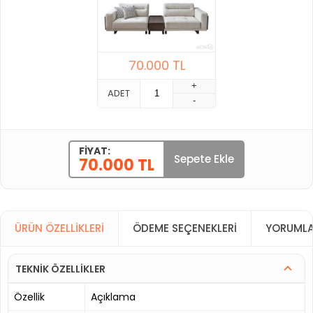
70.000
TL
+
ADET
-
FIYAT:
Sepete Ekle
70.000 TL
ÜRÜN ÖZELLIKLERI
ÖDEME SEÇENEKLERI
YORUMLA
TEKNİK ÖZELLİKLER
Özellik
Açıklama