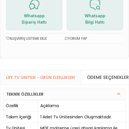
Whatsapp
Whatsapp
Sipariş Hattı
Bilgi Hattı
ALIŞVERIŞ LISTEME EKLE
YORUM YAP
ÖDEME SEÇENEKLER
LIFE TV ÜNITESI - ÜRÜN ÖZELLIKLERI
TEKNİK ÖZELLİKLER
Özellik
Açıklama
Takım İçeriği
1 Adet Tv Ünitesinden Oluşmaktadır.
Tv Ünitesi
MDF malzeme üzeri ahşap kaplama ile