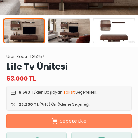
Ürün Kodu :
T35257
Life Tv Ünitesi
63.000
TL
6.563 TL
'den Başlayan
Taksit
Seçenekleri.
25.200 TL
(%40) Ön Ödeme Seçeneği.
Sepete Ekle