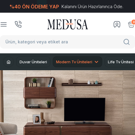
%40 ÖN ÖDEME YAP
Kalanını Ürün Hazırlanınca Öde.
T
-Soft
E-Ticaret
Sistemleriyle Hazırlanmıştır.
0
Duvar Üniteleri
Modern Tv Üniteleri
Life Tv Ünitesi