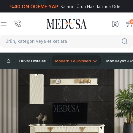
%40 ÖN ÖDEME YAP
Kalanını Ürün Hazırlanınca Öde.
T
-Soft
E-Ticaret
Sistemleriyle Hazırlanmıştır.
0
Duvar Üniteleri
Modern Tv Üniteleri
Max Beyaz-Gol