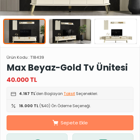
Ürün Kodu :
T18439
Max Beyaz-Gold Tv Ünitesi
40.000
TL
4.167 TL
'den Başlayan
Taksit
Seçenekleri.
16.000 TL
(%40) Ön Ödeme Seçeneği.
Sepete Ekle