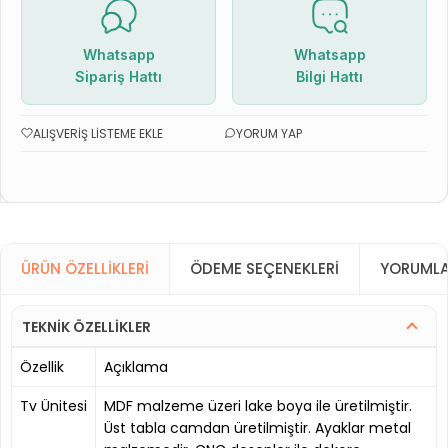
Whatsapp
Whatsapp
Sipariş Hattı
Bilgi Hattı
ALIŞVERIŞ LISTEME EKLE
YORUM YAP
ÜRÜN ÖZELLIKLERI
ÖDEME SEÇENEKLERI
YORUMLA
TEKNİK ÖZELLİKLER
Özellik
Açıklama
Tv Ünitesi
MDF malzeme üzeri lake boya ile üretilmiştir.
Üst tabla camdan üretilmiştir. Ayaklar metal