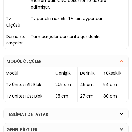
malzemedir. CNC desenler ile dekore
edilmiştir.
Tv
Tv paneli max 55" TV için uygundur.
Ölçüsü
Demonte
Tüm parçalar demonte gönderilir.
Parçalar
MODÜL ÖLÇÜLERİ
Modül
Genişlik
Derinlik
Yükseklik
Tv Ünitesi Alt Blok
205 cm
45 cm
54 cm
Tv Ünitesi Üst Blok
35 cm
27 cm
80 cm
TESLİMAT DETAYLARI
GENEL BİLGİLER