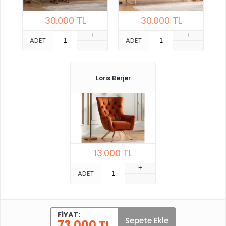
30.000
TL
30.000
TL
+
+
ADET
ADET
-
-
Loris Berjer
13.000
TL
+
ADET
-
FIYAT:
Sepete Ekle
73.000 TL