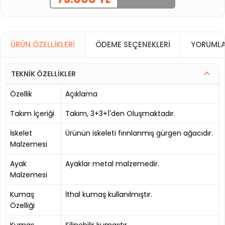
ÜRÜN ÖZELLIKLERI
ÖDEME SEÇENEKLERI
YORUMLA
TEKNİK ÖZELLİKLER
Özellik
Açıklama
Takım İçeriği
Takım, 3+3+1'den Oluşmaktadır.
İskelet
Ürünün iskeleti fırınlanmış gürgen ağacıdır.
Malzemesi
Ayak
Ayaklar metal malzemedir.
Malzemesi
Kumaş
İthal kumaş kullanılmıştır.
Özelliği
Kumaş
Silinebilir kumaştır.