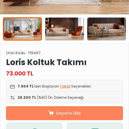
Ürün Kodu :
T19497
Loris Koltuk Takımı
73.000
TL
7.604 TL
'den Başlayan
Taksit
Seçenekleri.
29.200 TL
(%40) Ön Ödeme Seçeneği.
Sepete Ekle