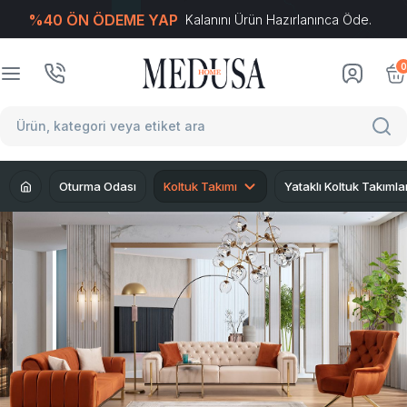
%40 ÖN ÖDEME YAP
Kalanını Ürün Hazırlanınca Öde.
T
-Soft
E-Ticaret
Sistemleriyle Hazırlanmıştır.
0
Oturma Odası
Koltuk Takımı
Yataklı Koltuk Takımla