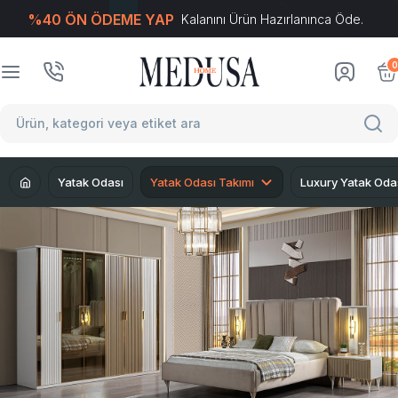
%40 ÖN ÖDEME YAP
Kalanını Ürün Hazırlanınca Öde.
T
-Soft
E-Ticaret
Sistemleriyle Hazırlanmıştır.
0
Yatak Odası
Yatak Odası Takımı
Luxury Yatak Oda