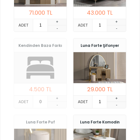
71.000
TL
43.000
TL
+
+
ADET
ADET
-
-
Kendinden Baza Farkı
Luna Forte Şifonyer
4.500
TL
29.000
TL
+
+
ADET
ADET
-
-
Luna Forte Puf
Luna Forte Komodin