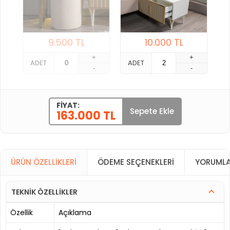
9.500
TL
10.000
TL
+
+
ADET
ADET
-
-
FIYAT:
Sepete Ekle
163.000 TL
ÜRÜN ÖZELLIKLERI
ÖDEME SEÇENEKLERI
YORUMLA
TEKNİK ÖZELLİKLER
Özellik
Açıklama