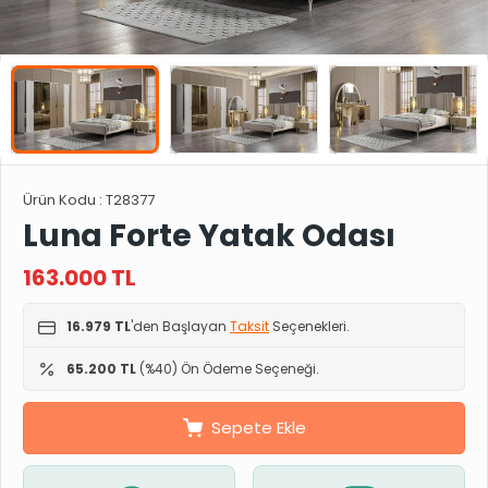
Ürün Kodu :
T28377
Luna Forte Yatak Odası
163.000
TL
16.979 TL
'den Başlayan
Taksit
Seçenekleri.
65.200 TL
(%40) Ön Ödeme Seçeneği.
Sepete Ekle