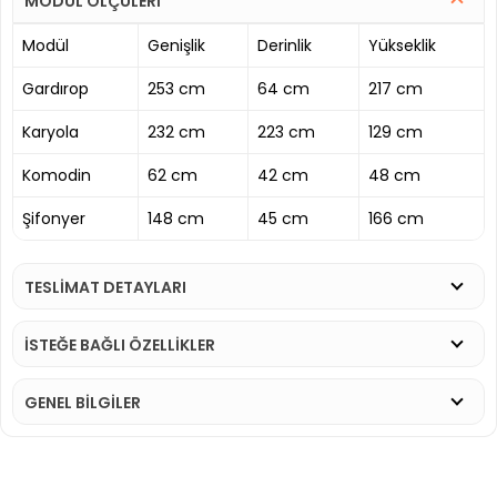
MODÜL ÖLÇÜLERİ
Modül
Genişlik
Derinlik
Yükseklik
Gardırop
253 cm
64 cm
217 cm
Karyola
232 cm
223 cm
129 cm
Komodin
62 cm
42 cm
48 cm
Şifonyer
148 cm
45 cm
166 cm
TESLİMAT DETAYLARI
İSTEĞE BAĞLI ÖZELLİKLER
GENEL BİLGİLER