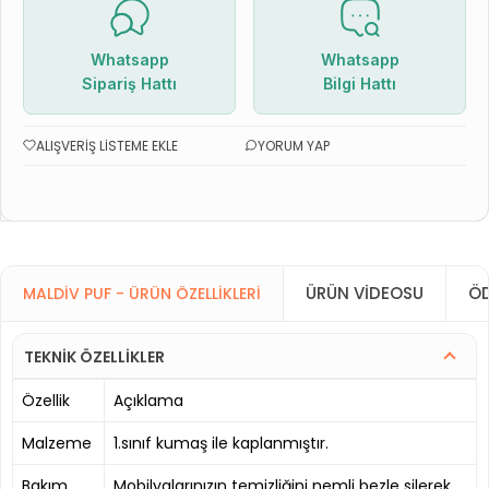
Whatsapp
Whatsapp
Sipariş Hattı
Bilgi Hattı
ALIŞVERIŞ LISTEME EKLE
YORUM YAP
ÜRÜN VIDEOSU
ÖD
MALDIV PUF - ÜRÜN ÖZELLIKLERI
TEKNİK ÖZELLİKLER
Özellik
Açıklama
Malzeme
1.sınıf kumaş ile kaplanmıştır.
Bakım
Mobilyalarınızın temizliğini nemli bezle silerek