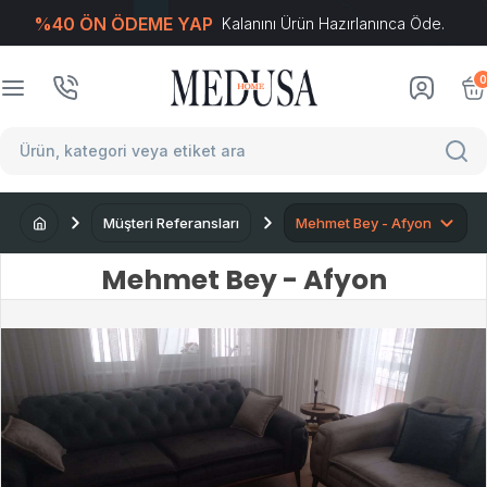
%40 ÖN ÖDEME YAP
Kalanını Ürün Hazırlanınca Öde.
T
-Soft
E-Ticaret
Sistemleriyle Hazırlanmıştır.
0
Müşteri Referansları
Mehmet Bey - Afyon
Mehmet Bey - Afyon