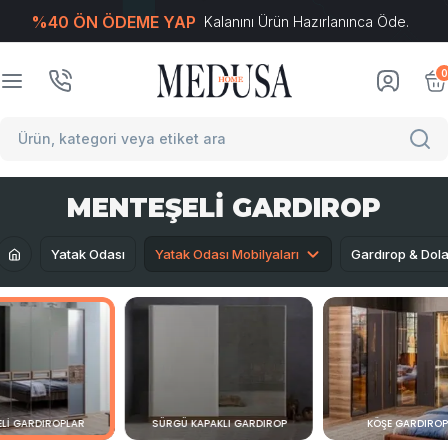
%40 ÖN ÖDEME YAP
Kalanını Ürün Hazırlanınca Öde.
T
-Soft
E-Ticaret
Sistemleriyle Hazırlanmıştır.
0
MENTEŞELI GARDIROP
Yatak Odası
Yatak Odası Mobilyaları
Gardırop & Dola
LI GARDIROPLAR
SÜRGÜ KAPAKLI GARDIROP
KÖŞE GARDIRO