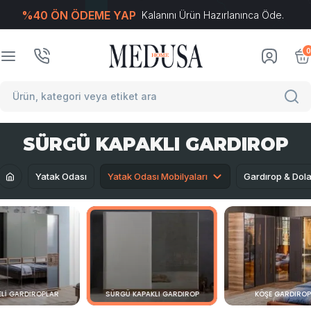
%40 ÖN ÖDEME YAP
Kalanını Ürün Hazırlanınca Öde.
T
-Soft
E-Ticaret
Sistemleriyle Hazırlanmıştır.
0
SÜRGÜ KAPAKLI GARDIROP
Yatak Odası
Yatak Odası Mobilyaları
Gardırop & Dola
LI GARDIROPLAR
SÜRGÜ KAPAKLI GARDIROP
KÖŞE GARDIRO