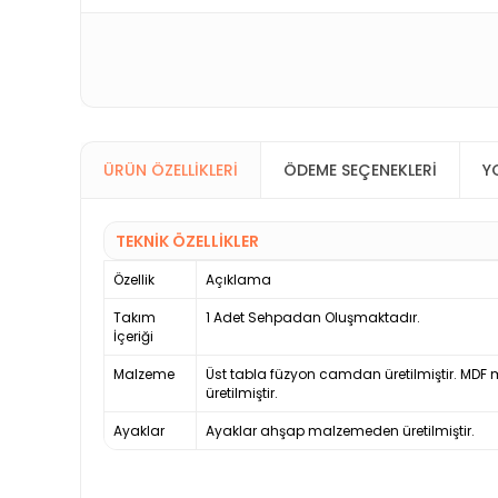
ÜRÜN ÖZELLIKLERI
ÖDEME SEÇENEKLERI
Y
TEKNİK ÖZELLİKLER
Özellik
Açıklama
Takım
1 Adet Sehpadan Oluşmaktadır.
İçeriği
Malzeme
Üst tabla füzyon camdan üretilmiştir. MDF
üretilmiştir.
Ayaklar
Ayaklar ahşap malzemeden üretilmiştir.