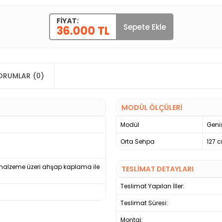
FIYAT:
Sepete Ekle
36.000 TL
ORUMLAR (0)
MODÜL ÖLÇÜLERİ
Modül
Geniş
Orta Sehpa
127 
 malzeme üzeri ahşap kaplama ile
TESLİMAT DETAYLARI
Teslimat Yapılan İller:
Teslimat Süresi:
Montaj: