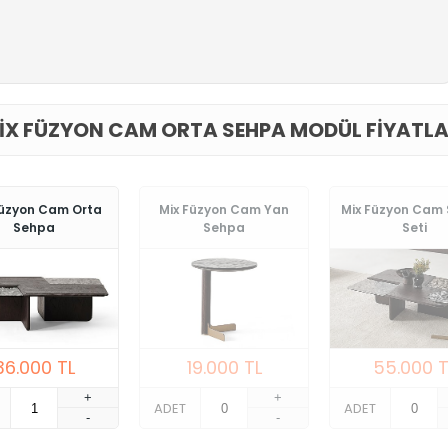
IX FÜZYON CAM ORTA SEHPA MODÜL FIYATLA
Füzyon Cam Orta
Mix Füzyon Cam Yan
Mix Füzyon Cam
Sehpa
Sehpa
Seti
36.000
TL
19.000
TL
55.000
T
+
+
ADET
ADET
-
-