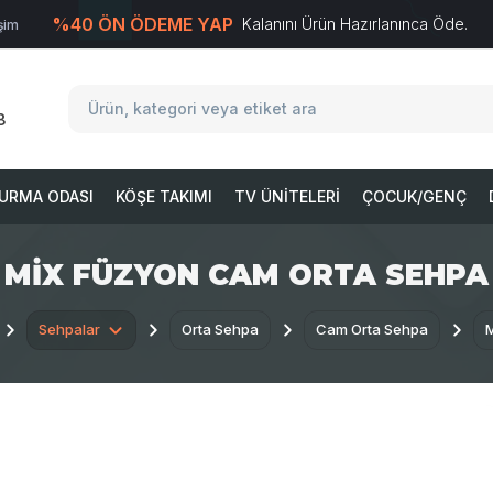
%40 ÖN ÖDEME YAP
Kalanını Ürün Hazırlanınca Öde.
işim
T
-Soft
E-Ticaret
Sistemleriyle Hazırlanmıştır.
8
URMA ODASI
KÖŞE TAKIMI
TV ÜNITELERI
ÇOCUK/GENÇ
MIX FÜZYON CAM ORTA SEHPA
Sehpalar
Orta Sehpa
Cam Orta Sehpa
M