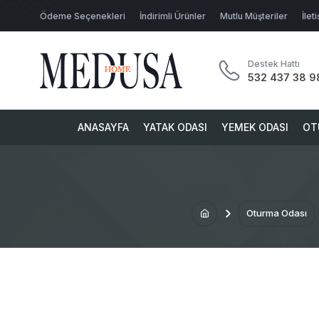
Ödeme Seçenekleri
İndirimli Ürünler
Mutlu Müşteriler
İlet
Destek Hattı
532 437 38 9
ANASAYFA
YATAK ODASI
YEMEK ODASI
OT
Oturma Odası