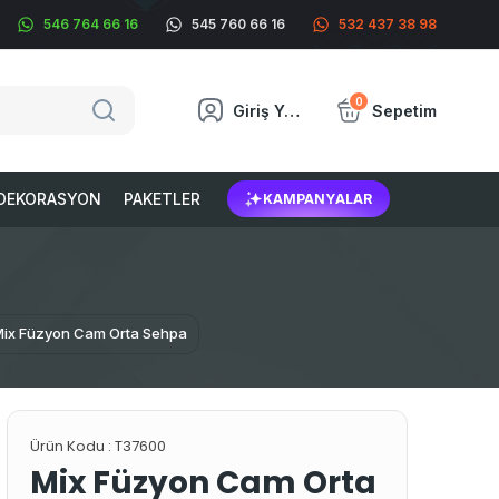
546 764 66 16
545 760 66 16
532 437 38 98
0
Giriş Yap
Sepetim
DEKORASYON
PAKETLER
KAMPANYALAR
ix Füzyon Cam Orta Sehpa
Ürün Kodu :
T37600
Mix Füzyon Cam Orta