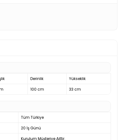
lik
Derinlik
Yükseklik
cm
100 cm
33 cm
Tüm Türkiye
20 İş Günü
Kurulum Müşteriye Aittir.