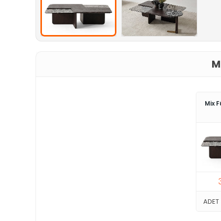
M
Mix 
ADET