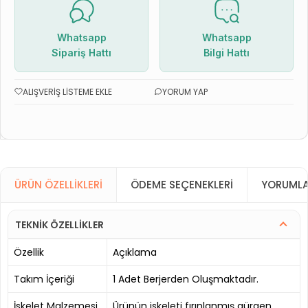
Whatsapp
Whatsapp
Sipariş Hattı
Bilgi Hattı
ALIŞVERIŞ LISTEME EKLE
YORUM YAP
ÜRÜN ÖZELLIKLERI
ÖDEME SEÇENEKLERI
YORUMLA
TEKNİK ÖZELLİKLER
Özellik
Açıklama
Takım İçeriği
1 Adet Berjerden Oluşmaktadır.
İskelet Malzemesi
Ürünün iskeleti fırınlanmış gürgen