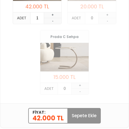
42.000
TL
20.000
TL
+
+
ADET
ADET
-
-
Prada C Sehpa
15.000
TL
+
ADET
-
FIYAT:
Sepete Ekle
42.000 TL