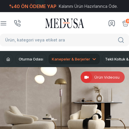
%40 ÖN ÖDEME YAP
Kalanını Ürün Hazırlanınca Öde.
T
-Soft
E-Ticaret
Sistemleriyle Hazırlanmıştır.
0
Oturma Odası
Kanepeler & Berjerler
Tekli Koltuk &
Ürün Videosu