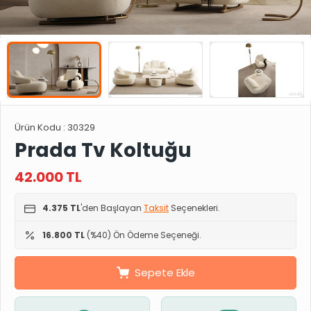
Ürün Kodu :
30329
Prada Tv Koltuğu
42.000
TL
4.375 TL
'den Başlayan
Taksit
Seçenekleri.
16.800 TL
(%40) Ön Ödeme Seçeneği.
Sepete Ekle