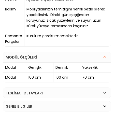
Bakım
Mobilyalarınızın temizliğini nemli bezle silerek
yapabilirsiniz. Direkt güneş ışığından
koruyunuz. Sıcak yüzeylerin ve suyun uzun
süreli yüzeye temasından kaçınınız.
Demonte
Kurulum gerektirmemektedir.
Parçalar
MODÜL ÖLÇÜLERİ
Modül
Genişlik
Derinlik
Yükseklik
Modül
160 cm
160 cm
70 cm
TESLİMAT DETAYLARI
GENEL BİLGİLER