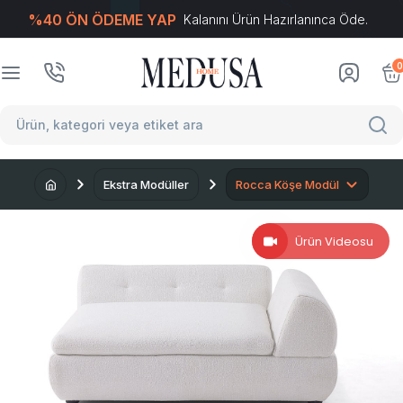
%40 ÖN ÖDEME YAP
Kalanını Ürün Hazırlanınca Öde.
T
-Soft
E-Ticaret
Sistemleriyle Hazırlanmıştır.
0
Ekstra Modüller
Rocca Köşe Modül
Ürün Videosu