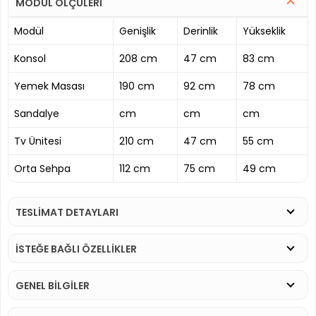
MODÜL ÖLÇÜLERİ
Modül
Genişlik
Derinlik
Yükseklik
Konsol
208 cm
47 cm
83 cm
Yemek Masası
190 cm
92 cm
78 cm
Sandalye
cm
cm
cm
Tv Ünitesi
210 cm
47 cm
55 cm
Orta Sehpa
112 cm
75 cm
49 cm
TESLİMAT DETAYLARI
İSTEĞE BAĞLI ÖZELLİKLER
GENEL BİLGİLER