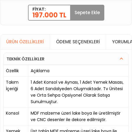
FIYAT:
Sepete Ekle
197.000 TL
ÜRÜN ÖZELLIKLERI
ÖDEME SEÇENEKLERI
YORUMLA
TEKNİK ÖZELLİKLER
Özellik
Açıklama
Takım
1 Adet Konsol ve Aynası, 1 Adet Yemek Masası,
İçeriği
6 Adet Sandalyeden Oluşmaktadır. Tv Ünitesi
ve Orta Sehpa Opsiyonel Olarak Satışa
Sunulmuştur.
Konsol
MDF malzeme üzeri lake boya ile üretilmiştir
ve CNC desenler ile dekore edilmiştir.
Yemek
Üst tabla MDF malzeme üzeri lake boya ile