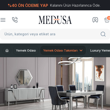
%40 ÖN ÖDEME YAP
Kalanını Ürün Hazırlanınca Öde.
T
-Soft
E-Ticaret
Sistemleriyle Hazırlanmıştır.
0
Yemek Odası
Yemek Odası Takımları
Luxury Yeme