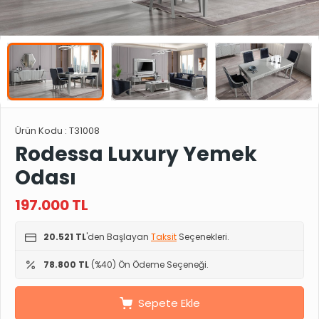
Ürün Kodu :
T31008
Rodessa Luxury Yemek
Odası
197.000
TL
20.521 TL
'den Başlayan
Taksit
Seçenekleri.
78.800 TL
(%40) Ön Ödeme Seçeneği.
Sepete Ekle