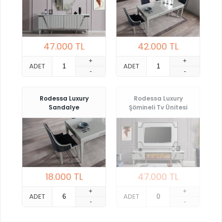
47.000
TL
42.000
TL
+
+
ADET
ADET
-
-
Rodessa Luxury
Rodessa Luxury
Sandalye
Şömineli Tv Ünitesi
18.000
TL
47.000
TL
+
+
ADET
ADET
-
-