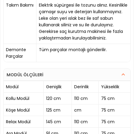
Takım Bakımı
Elektrik süpürgesi ile tozunu alınız. Kesinlikle
çamaşır suyu ve deterjan kullanmayınız.
Leke olan yeri ıslak bez ile saf sabun
kullanarak siliniz ve su ile durulayınız.
Gerekirse saç kurutma makinesi ile fazla
yaklaştırmadan kurulayabilirsiniz.
Demonte
Tüm parçalar montajlı gönderilir.
Parçalar
MODÜL ÖLÇÜLERİ
Modül
Genişlik
Derinlik
Yükseklik
Kollu Modül
120 cm
110 cm
75 cm
Köşe Modül
125 cm
cm
75 cm
Relax Modül
145 cm
110 cm
75 cm
Ara Modül
91 cm
110 cm
75 cm