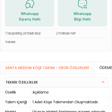
Whatsapp
Whatsapp
Sipariş Hattı
Bilgi Hattı
ALIŞVERIŞ LISTEME EKLE
YORUM YAP
Yataklı
ÖDEME
SANTA MEDIUM KÖŞE TAKIMI - ÜRÜN ÖZELLIKLERI
TEKNİK ÖZELLİKLER
Özellik
Açıklama
Takım İçeriği
1 Adet Köşe Takımından Oluşmaktadır.
İskelet
Ürünün iskeleti fırınlanmış gürgen ağacıdır.