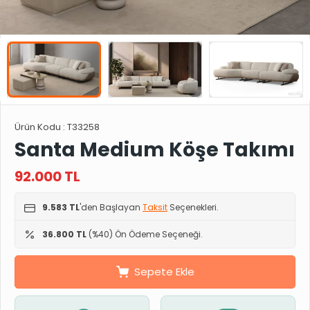
Ürün Kodu :
T33258
Santa Medium Köşe Takımı
92.000
TL
9.583 TL
'den Başlayan
Taksit
Seçenekleri.
36.800 TL
(%40) Ön Ödeme Seçeneği.
Sepete Ekle