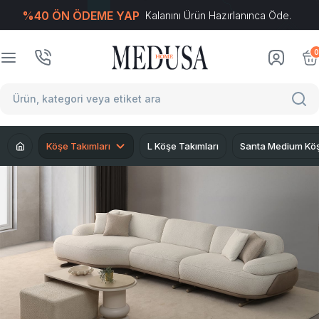
%40 ÖN ÖDEME YAP
Kalanını Ürün Hazırlanınca Öde.
T
-Soft
E-Ticaret
Sistemleriyle Hazırlanmıştır.
0
Köşe Takımları
L Köşe Takımları
Santa Medium Köş