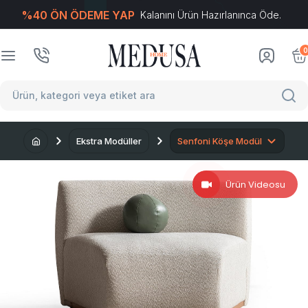
%40 ÖN ÖDEME YAP
Kalanını Ürün Hazırlanınca Öde.
T
-Soft
E-Ticaret
Sistemleriyle Hazırlanmıştır.
0
Ekstra Modüller
Senfoni Köşe Modül
Ürün Videosu