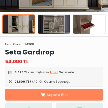
Ürün Kodu :
T14968
Seta Gardırop
54.000
TL
5.625 TL
'den Başlayan
Taksit
Seçenekleri.
21.600 TL
(%40) Ön Ödeme Seçeneği.
Sepete Ekle