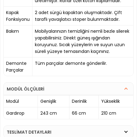
üretilmiştir. Raflar özel koton kaplamadır.
Kapak
2 adet sürgü kapaktan oluşmaktadır. Çift
Fonksiyonu
taraflı yavaşlatıcı stoper bulunmaktadır.
Bakım
Mobilyalarınızın temizliğini nemli bezle silerek
yapabilirsiniz. Direkt güneş ışığından
koruyunuz. Sıcak yüzeylerin ve suyun uzun
süreli yüzeye temasından kaçınınız.
Demonte
Tüm parçalar demonte gönderilir.
Parçalar
MODÜL ÖLÇÜLERİ
Modül
Genişlik
Derinlik
Yükseklik
Gardırop
243 cm
66 cm
210 cm
TESLİMAT DETAYLARI