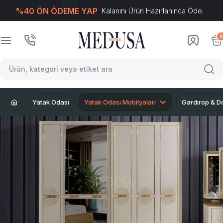
%40 ÖN ÖDEME YAP
Kalanını Ürün Hazırlanınca Öde.
T
-Soft
E-Ticaret
Sistemleriyle Hazırlanmıştır.
0
Yatak Odası
Yatak Odası Mobilyaları
Gardırop & D