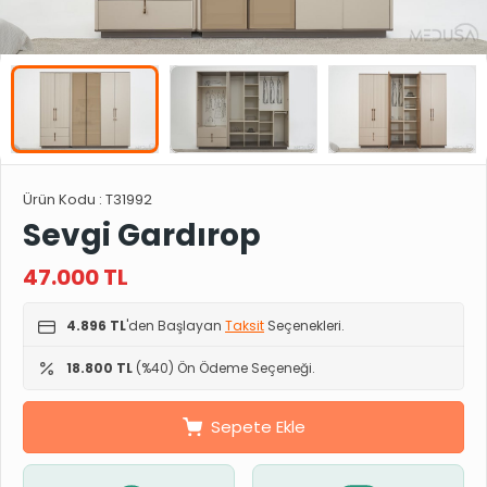
Ürün Kodu :
T31992
Sevgi Gardırop
47.000
TL
4.896 TL
'den Başlayan
Taksit
Seçenekleri.
18.800 TL
(%40) Ön Ödeme Seçeneği.
Sepete Ekle