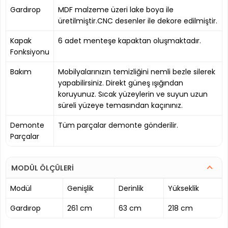
Gardırop
MDF malzeme üzeri lake boya ile
üretilmiştir.CNC desenler ile dekore edilmiştir.
Kapak
6 adet menteşe kapaktan oluşmaktadır.
Fonksiyonu
Bakım
Mobilyalarınızın temizliğini nemli bezle silerek
yapabilirsiniz. Direkt güneş ışığından
koruyunuz. Sıcak yüzeylerin ve suyun uzun
süreli yüzeye temasından kaçınınız.
Demonte
Tüm parçalar demonte gönderilir.
Parçalar
MODÜL ÖLÇÜLERİ
Modül
Genişlik
Derinlik
Yükseklik
Gardırop
261 cm
63 cm
218 cm